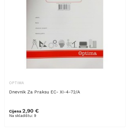
OPTIMA
Dnevnik Za Praksu EC- XI-4-72/A
2,90 €
Cijena
Dodaj u košaricu
Na skladištu: 9