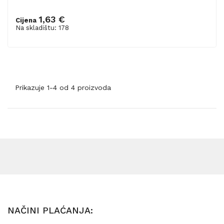
1,63 €
Cijena
Dodaj u košaricu
Na skladištu: 178
Prikazuje 1-4 od 4 proizvoda
NAČINI PLAĆANJA: