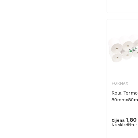
FORNAX
Rola Termo
80mmx80m 
1,80
Cijena
Na skladištu:
Dodaj u ko