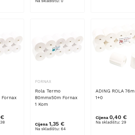
Na skladištu: 0
FORNAX
Rola Termo
ADING ROLA 76
Fornax
80mmx50m Fornax
1+0
1 Kom
 €
0,40 €
Cijena
 38
Na skladištu: 29
1,35 €
Cijena
šaricu
Dodaj u košaricu
Dodaj u košaricu
Na skladištu: 64