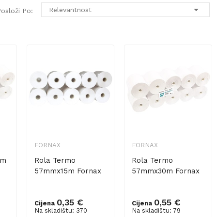

Relevantnost
osloži Po:
FORNAX
FORNAX
mm
Rola Termo
Rola Termo
57mmx15m Fornax
57mmx30m Fornax
0,35 €
0,55 €
Cijena
Cijena
Na skladištu: 370
Na skladištu: 79
Dodaj u košaricu
Dodaj u košaricu