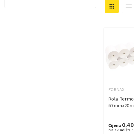
FORNAX
Rola Termo
57mmx20m 
0,40
Cijena
Na skladištu:
Dodaj u ko