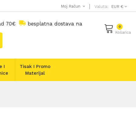
Moj Račun
Valuta:
EUR €
nad 70€
besplatna dostava na
0
Košarica
e I
Tisak I Promo
nice
Materijal