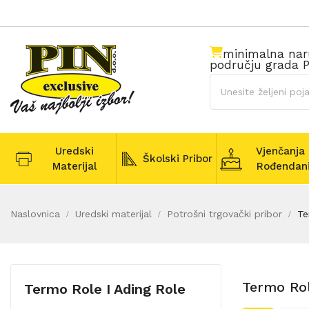
minimalna na
području grada P
Uredski
Vjenčanja 
Školski Pribor
Materijal
Rođendan
Naslovnica
Uredski materijal
Potrošni trgovački pribor
Te
Termo Rol
Termo Role I Ading Role