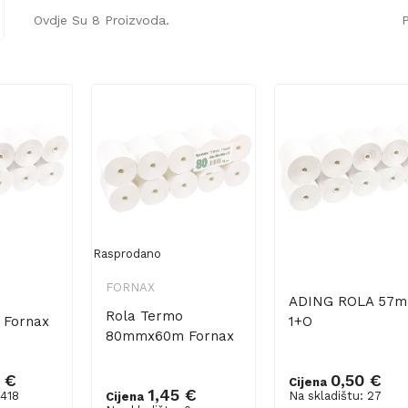
Ovdje Su 8 Proizvoda.
P
Rasprodano
FORNAX
ADING ROLA 57
Rola Termo
Fornax
1+O
80mmx60m Fornax
 €
0,50 €
Cijena
1,45 €
 418
Na skladištu: 27
Cijena
šaricu
Dodaj u košaricu