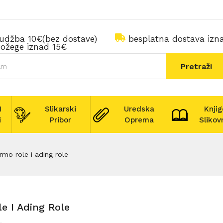
rudžba 10€(bez dostave)
besplatna dostava iz
ožege iznad 15€
Pretraži
I
Slikarski
Uredska
Knjig
i
Pribor
Oprema
Slikov
rmo role i ading role
e I Ading Role