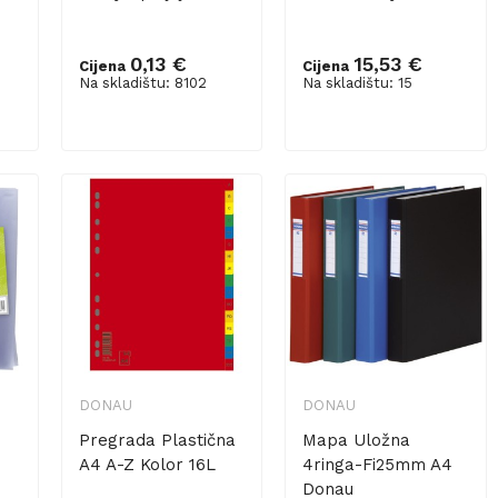
0,13 €
15,53 €
Cijena
Cijena
Na skladištu: 8102
Na skladištu: 15
Dodaj u košaricu
Dodaj u košaricu
DONAU
DONAU
Pregrada Plastična
Mapa Uložna
A4 A-Z Kolor 16L
4ringa-Fi25mm A4
Donau