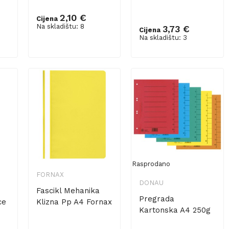
2,10 €
Cijena
Na skladištu: 8
3,73 €
Cijena
Dodaj u košaricu
Dodaj u košaricu
Na skladištu: 3
Rasprodano
FORNAX
DONAU
Fascikl Mehanika
Pregrada
ce
Klizna Pp A4 Fornax
Kartonska A4 250g