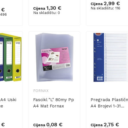
2,99 €
Cijena
1,30 €
Na skladištu: 116
Cijena
 €
šaricu
Dodaj u košaricu
Na skladištu: 0
 496
FORNAX
 A4 Uski
Fascikl "L" 80my Pp
Pregrada Plastič
ce
A4 Mat Fornax
A4 Brojevi 1-31...
 €
0,08 €
2,75 €
Cijena
Cijena