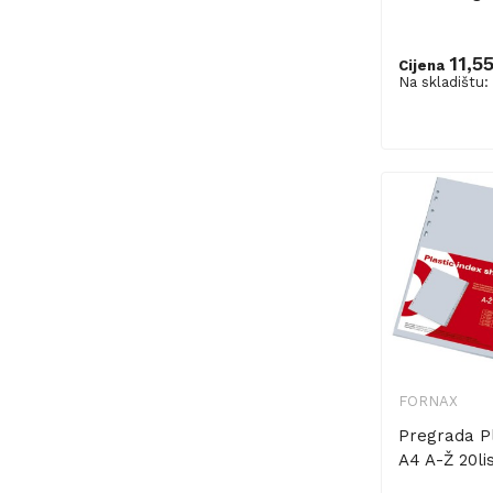
11,5
Cijena
Na skladištu:
Dodaj u ko
FORNAX
Pregrada P
A4 A-Ž 20li