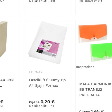
 57
Na skladištu: 411
Na skladištu: 1
šaricu
Dodaj u košaricu
Dodaj u košaricu
Rasprodano
FORNAX
 A4 Uski
Fascikl "U" 90my Pp
MAPA HARMONIK
..
A4 Sjajni Fornax
B6 TRANS.12
PREGRADA
 €
0,20 €
Cijena
 13
Na skladištu: 61
1,45 €
Cijena