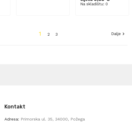
Dodaj u košaricu
Na skladištu: 0
1
Dalje

2
3
Kontakt
Adresa:
Primorska ul. 35, 34000, Požega