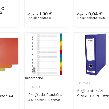
 €
 2
1,30 €
0,04 €
Cijena
Cijena
šaricu
Dodaj u košaricu
Dodaj u košaricu
Na skladištu: 5
Na skladištu: 1630
Rasprodano
FORNAX
DONAU
pa
Registrator A4
Pregrada Plastična
rton A4
Široki U Kutiji Offi
A4 Kolor 10listova