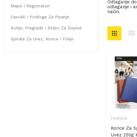
Odlaganje do
Mape I Registratori
odlaganje i a
način.
Fascikli I Podloge Za Pisanje
Kutije, Pregrade I Stalci Za Dopise
Spirale Za Uvez, Korice I Folije
FORNAX
Korice Za Sp
Uvez 250g K