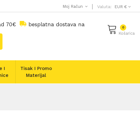
Moj Račun
Valuta:
EUR €
nad 70€
besplatna dostava na
0
Košarica
e I
Tisak I Promo
nice
Materijal