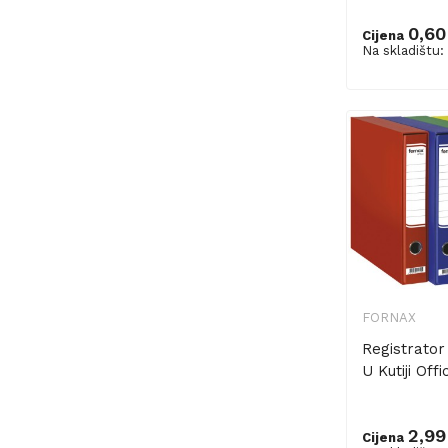
0,60
Cijena
Dodaj u ko
Na skladištu:
FORNAX
Registrator
U Kutiji Offi
2,99
Cijena