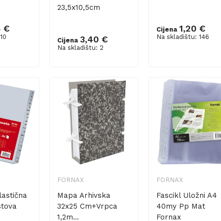
23,5x10,5cm
5 €
1,20 €
Cijena
 10
Na skladištu: 146
3,40 €
Cijena
šaricu
Dodaj u košaricu
Dodaj u košaricu
Na skladištu: 2
FORNAX
FORNAX
lastična
Mapa Arhivska
Fascikl Uložni A4
stova
32x25 Cm+vrpca
40my Pp Mat
1,2m...
Fornax