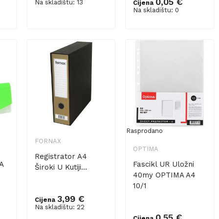
0,05 €
Na skladištu: 13
Cijena
Dodaj u košaricu
Na skladištu: 0
Rasprodano
FORNAX
OPTIMA
Registrator A4
A
Fascikl UR Uložni
Široki U Kutiji...
40my OPTIMA A4
10/1
3,99 €
Cijena
Na skladištu: 22
0,55 €
Cijena