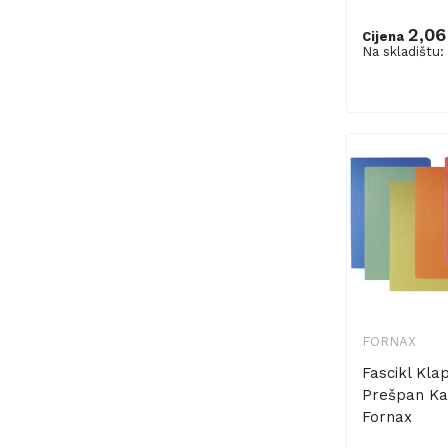
2,06
Cijena
Na skladištu:
Dodaj u ko
FORNAX
Fascikl Kla
Prešpan Ka
Fornax