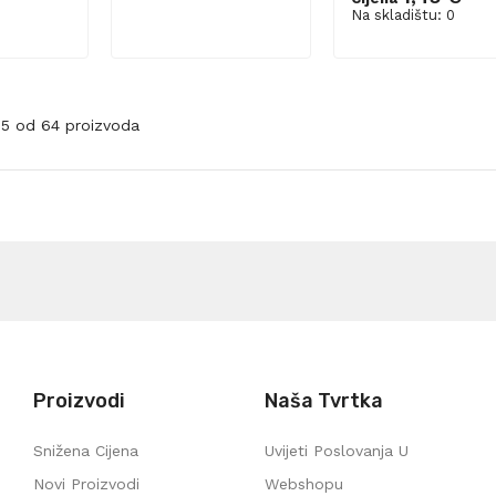
šaricu
Dodaj u košaricu
Na skladištu: 0
-25 od 64 proizvoda
Proizvodi
Naša Tvrtka
Snižena Cijena
Uvijeti Poslovanja U
Novi Proizvodi
Webshopu