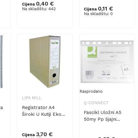
0,40 €
Cijena
0,11 €
Na skladištu: 442
Cijena
Dodaj u košaricu
Na skladištu: 0
Rasprodano
LIPA MILL
Q-CONNECT
na
Registrator A4
Fascikl Uložni A5
Široki U Kutiji Eko...
50my Pp Sjajni...
3,70 €
Cijena