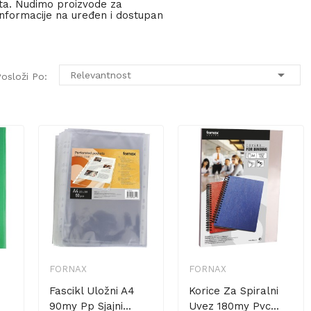
ata. Nudimo proizvode za
informacije na uređen i dostupan

Relevantnost
osloži Po:
FORNAX
FORNAX
Fascikl Uložni A4
Korice Za Spiralni
90my Pp Sjajni...
Uvez 180my Pvc...