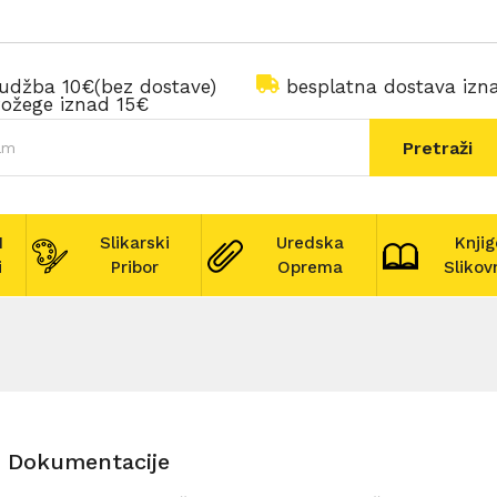
rudžba 10€(bez dostave)
besplatna dostava iz
ožege iznad 15€
Pretraži
I
Slikarski
Uredska
Knjig
i
Pribor
Oprema
Slikov
e Dokumentacije