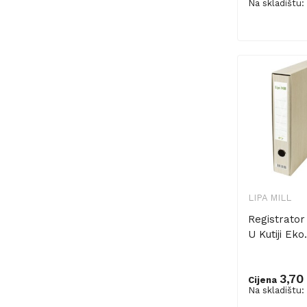
Na skladištu:
Dodaj u ko
LIPA MILL
Registrator
U Kutiji Eko.
3,70
Cijena
Na skladištu: