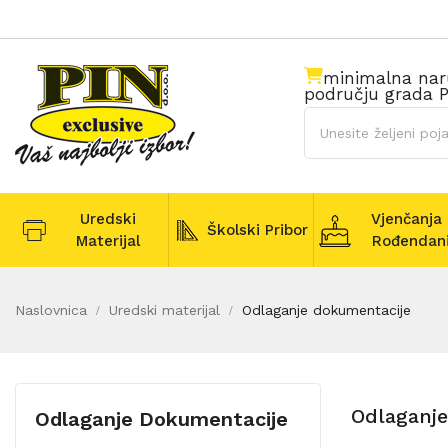
minimalna na
području grada P
Uredski
Vjenčanja 
Školski Pribor
Materijal
Rođendan
Naslovnica
Uredski materijal
Odlaganje dokumentacije
Odlaganj
Odlaganje Dokumentacije