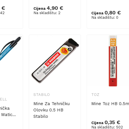
 €
4,90 €
Cijena
0,80 €
 42
Na skladištu: 2
Cijena
šaricu
Dodaj u košaricu
Na skladištu: 0
STABILO
TOZ
ELL
Mine Za Tehničku
Mine Toz HB 0.5
nička
Olovku 0.5 HB
Matic...
Stabilo
0,35 €
Cijena
Na skladištu: 502