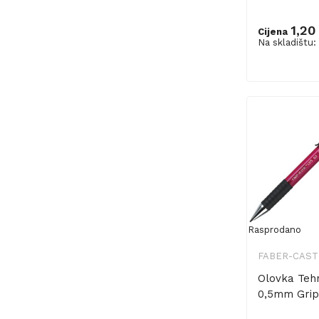
1,20
Cijena
Na skladištu:
Dodaj u ko
Rasprodano
FABER-CAST
Olovka Teh
0,5mm Grip 