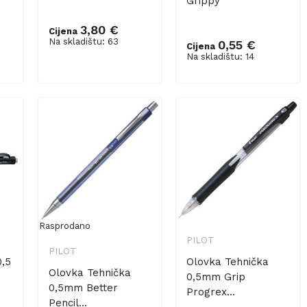
Grippy
3,80 €
Cijena
Na skladištu: 63
0,55 €
Cijena
Dodaj u košaricu
Dodaj u košaricu
Na skladištu: 14
Rasprodano
PILOT
PILOT
0,5
Olovka Tehnička
Olovka Tehnička
0,5mm Grip
0,5mm Better
Progrex...
Pencil...