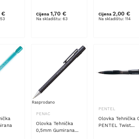
 €
1,70 €
2,00 €
Cijena
Cijena
 53
Na skladištu: 63
Na skladištu: 114
šaricu
Dodaj u košaricu
Dodaj u košaricu
Rasprodano
PENTEL
PENAC
nička
Olovka Tehnička 
Olovka Tehnička
irana
PENTEL Twist...
0,5mm Gumirana...