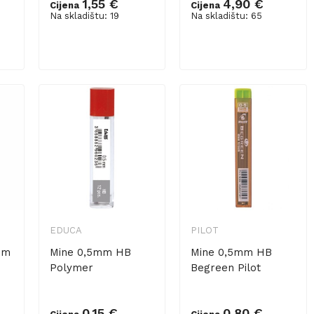
1,55 €
4,90 €
Cijena
Cijena
Na skladištu: 19
Na skladištu: 65
Dodaj u košaricu
Dodaj u košaricu
EDUCA
PILOT
mm
Mine 0,5mm HB
Mine 0,5mm HB
Polymer
Begreen Pilot
0,15 €
0,80 €