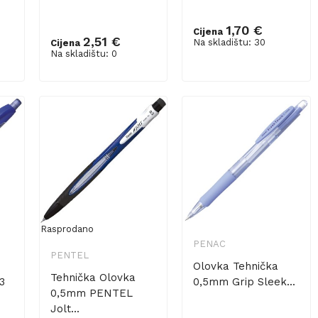
1,70 €
Cijena
2,51 €
Na skladištu: 30
Cijena
Dodaj u košaricu
Na skladištu: 0
Rasprodano
PENAC
PENTEL
Olovka Tehnička
Tehnička Olovka
3
0,5mm Grip Sleek...
0,5mm PENTEL
Jolt...