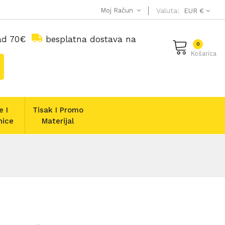
Moj Račun
Valuta:
EUR €
nad 70€
besplatna dostava na
0
Košarica
e I
Tisak I Promo
nice
Materijal