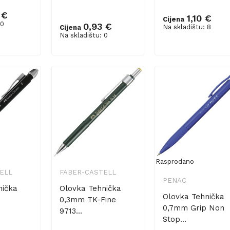
 €
1,10 €
Cijena
 0
0,93 €
Na skladištu: 8
Cijena
Dodaj u košaricu
Na skladištu: 0
Rasprodano
ELL
FABER-CASTELL
PENAC
nička
Olovka Tehnička
Olovka Tehnička
0,3mm TK-Fine
0,7mm Grip Non
9713...
Stop...