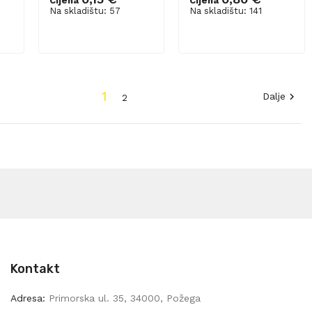
Cijena
Cijena
Na skladištu: 57
Na skladištu: 141
Dodaj u košaricu
Dodaj u košaricu
1
Dalje

2
Kontakt
Adresa:
Primorska ul. 35, 34000, Požega