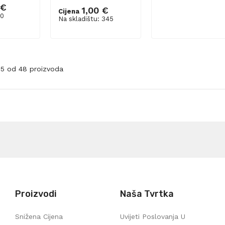
 €
1,00 €
Cijena
Dodaj u košaricu
Dodaj u košaricu
 0
Na skladištu: 345
-25 od 48 proizvoda
Proizvodi
Naša Tvrtka
Snižena Cijena
Uvijeti Poslovanja U