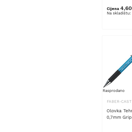
4,60
Cijena
Na skladištu:
Dodaj u ko
Rasprodano
FABER-CAST
Olovka Teh
0,7mm Grip 