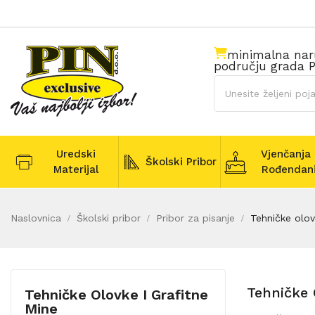
minimalna na
području grada P
Uredski
Vjenčanja 
Školski Pribor
Materijal
Rođendan
Naslovnica
Školski pribor
Pribor za pisanje
Tehničke olov
Tehničke 
Tehničke Olovke I Grafitne
Mine