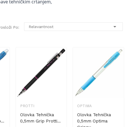
 bave tehničkim crtanjem,

Relevantnost
osloži Po:
PROTTI
OPTIMA
Olovka Tehnička
Olovka Tehnička
..
0,5mm Grip Protti...
0,5mm Optima