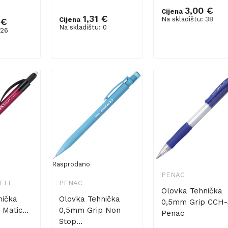
3,00 €
Cijena
1,31 €
Na skladištu: 38
Cijena
 €
Na skladištu: 0
 26
šaricu
Dodaj u košaricu
Rasprodano
PENAC
ELL
PENAC
Olovka Tehnička
nička
Olovka Tehnička
0,5mm Grip CCH-
Matic...
0,5mm Grip Non
Penac
Stop...