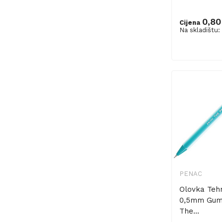
0,80
Cijena
Na skladištu:
Dodaj u ko
PENAC
Olovka Teh
0,5mm Gum
The...