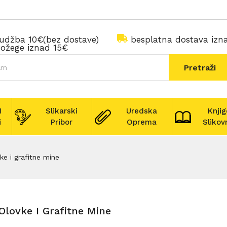
rudžba 10€(bez dostave)
besplatna dostava iz
ožege iznad 15€
Pretraži
I
Slikarski
Uredska
Knjig
i
Pribor
Oprema
Slikov
ke i grafitne mine
Olovke I Grafitne Mine