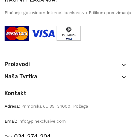
Plaćanje gotovinom Internet bankarstvo Prilikom preuzimanja
Proizvodi

Naša Tvrtka

Kontakt
Adresa:
Primorska ul. 35, 34000, Požega
Email:
info@pinexclusive.com
034 274 204
Tel: