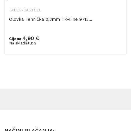
FABER-CASTELL
Olovka Tehnička 0,3mm TK-Fine 9713...
4,90 €
Cijena
Dodaj u košaricu
Na skladištu: 2
NAČINI PLAĆANJA: