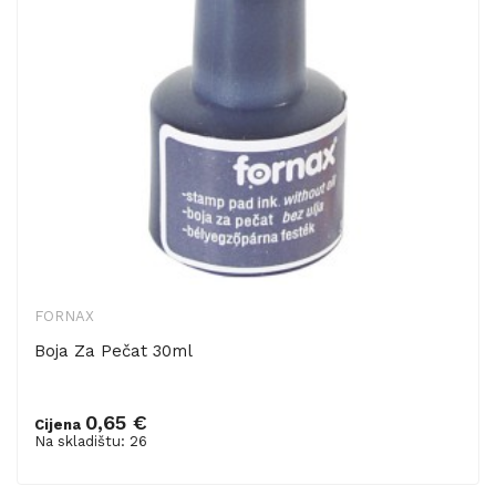
FORNAX
Boja Za Pečat 30ml
0,65 €
Cijena
Dodaj u košaricu
Na skladištu: 26