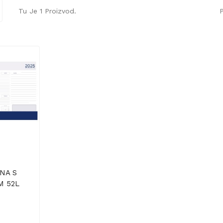
Tu Je 1 Proizvod.
P
NA S
M 52L