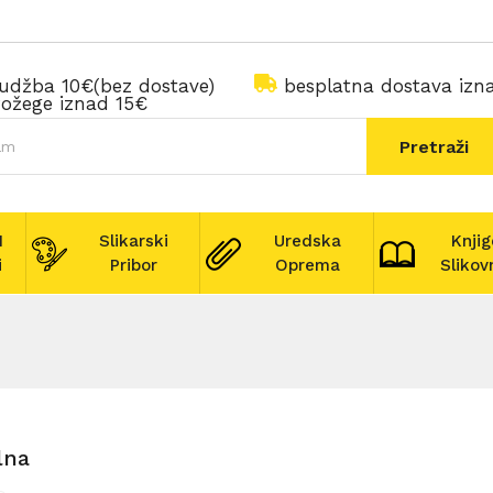
rudžba 10€(bez dostave)
besplatna dostava iz
ožege iznad 15€
Pretraži
I
Slikarski
Uredska
Knjig
i
Pribor
Oprema
Slikov
lna