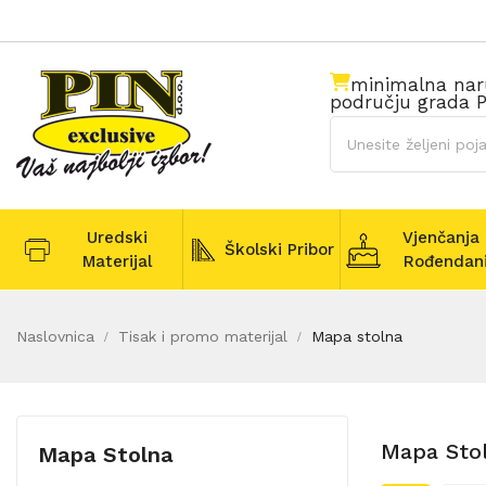
minimalna na
području grada P
Uredski
Vjenčanja 
Školski Pribor
Materijal
Rođendan
Naslovnica
Tisak i promo materijal
Mapa stolna
Mapa Sto
Mapa Stolna