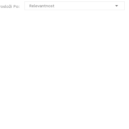

Relevantnost
osloži Po: