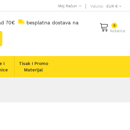
Moj Račun
Valuta:
EUR €
nad 70€
besplatna dostava na
0
Košarica
e I
Tisak I Promo
nice
Materijal