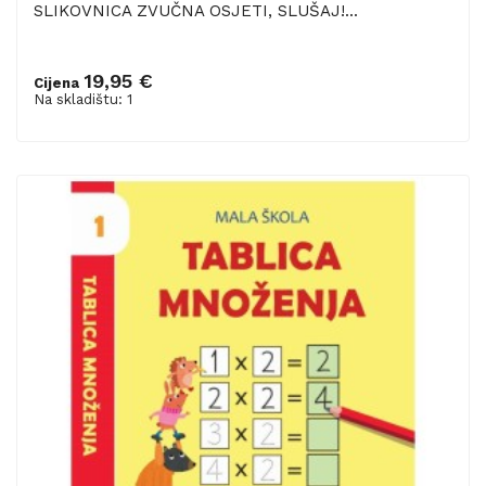
SLIKOVNICA ZVUČNA OSJETI, SLUŠAJ!...
19,95 €
Cijena
Dodaj u košaricu
Na skladištu: 1