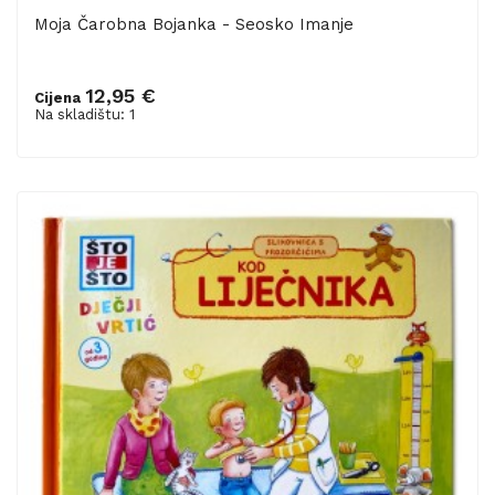
Moja Čarobna Bojanka - Seosko Imanje
12,95 €
Cijena
Dodaj u košaricu
Na skladištu: 1