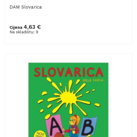
DAM Slovarica
4,63 €
Cijena
Dodaj u košaricu
Na skladištu: 9