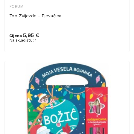
FORUM
Top Zvijezde - Pjevačica
5,95 €
Cijena
Dodaj u košaricu
Na skladištu: 1