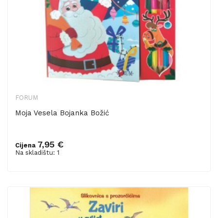
FORUM
Moja Vesela Bojanka Božić
7,95 €
Cijena
Dodaj u košaricu
Na skladištu: 1