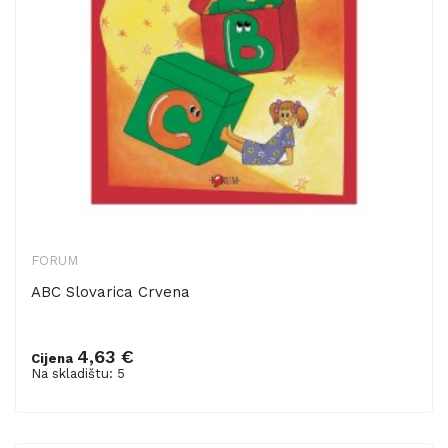
FORUM
ABC Slovarica Crvena
4,63 €
Cijena
Dodaj u košaricu
Na skladištu: 5