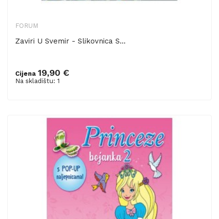
FORUM
Zaviri U Svemir - Slikovnica S...
19,90 €
Cijena
Dodaj u košaricu
Na skladištu: 1