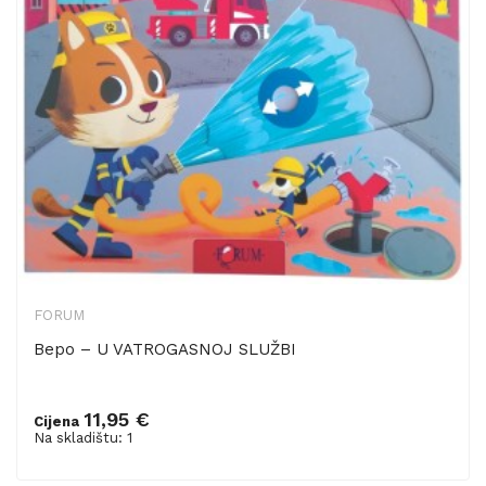
FORUM
Bepo – U VATROGASNOJ SLUŽBI
11,95 €
Cijena
Dodaj u košaricu
Na skladištu: 1