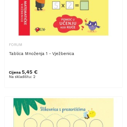
FORUM
Tablica Množenja 1 - Vježbenica
5,45 €
Cijena
Dodaj u košaricu
Na skladištu: 2