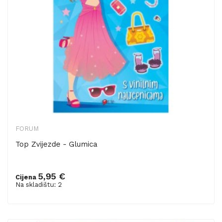
FORUM
Top Zvijezde - Glumica
5,95 €
Cijena
Dodaj u košaricu
Na skladištu: 2