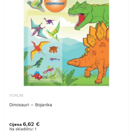
FORUM
Dinosauri – Bojanka
6,62 €
Cijena
Dodaj u košaricu
Na skladištu: 1