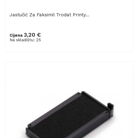
Jastučić Za Faksimil Trodat Printy...
3,20 €
Cijena
Dodaj u košaricu
Na skladištu: 25