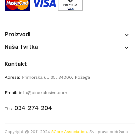
Proizvodi

Naša Tvrtka

Kontakt
Adresa:
Primorska ul. 35, 34000, Požega
Email:
info@pinexclusive.com
034 274 204
Tel:
Copyright @ 2011-2024
8Core Association
. Sva prava pridržana