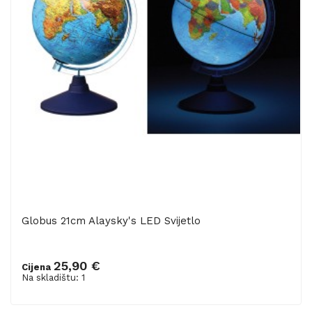
Globus 21cm Alaysky's LED Svijetlo
25,90 €
Cijena
Dodaj u košaricu
Na skladištu: 1