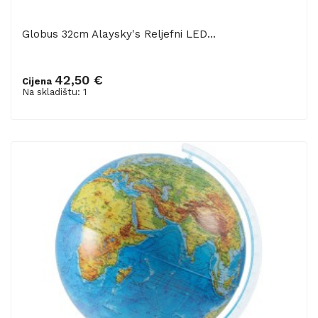
Globus 32cm Alaysky's Reljefni LED...
42,50 €
Cijena
Dodaj u košaricu
Na skladištu: 1