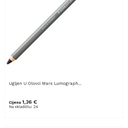
Ugljen U Olovci Mars Lumograph...
1,36 €
Cijena
Dodaj u košaricu
Na skladištu: 24