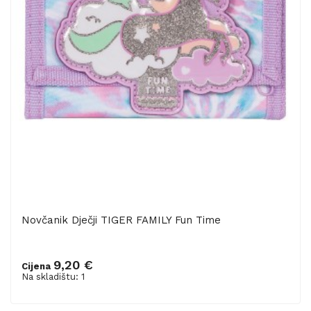
Novčanik Dječji TIGER FAMILY Fun Time
9,20 €
Cijena
Dodaj u košaricu
Na skladištu: 1