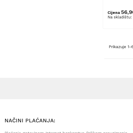
56,9
Cijena
Na skladištu:
Prikazuje 1
NAČINI PLAĆANJA:
Plaćanje gotovinom Internet bankarstvo Prilikom preuzimanja