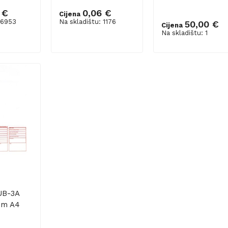
 €
0,06 €
Cijena
 6953
Na skladištu: 1176
50,00 €
Cijena
šaricu
Dodaj u košaricu
Dodaj u košaricu
Na skladištu: 1
UB-3A
um A4