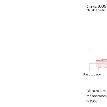
0,05
Cijena
Na skladištu:
Dodaj u ko
Rasprodano
Obrazac H
Memorand
1/1500