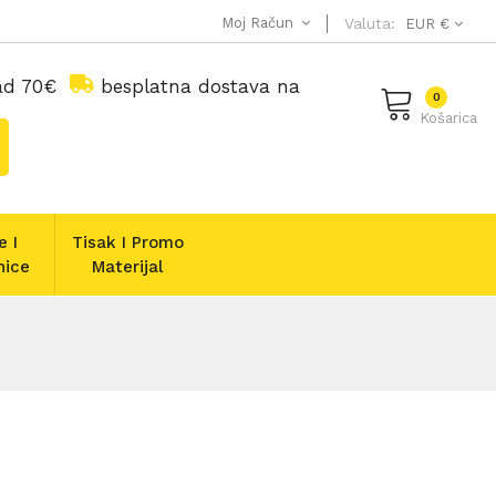
Moj Račun
Valuta:
EUR €
nad 70€
besplatna dostava na
0
Košarica
e I
Tisak I Promo
nice
Materijal