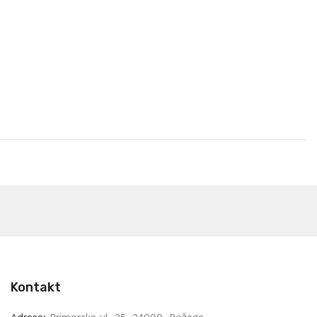
Kontakt
Adresa:
Primorska ul. 35, 34000, Požega