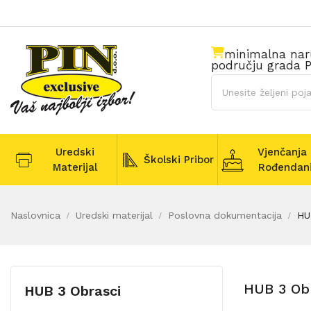
minimalna na
području grada P
Uredski
Vjenčanja 
Školski Pribor
Materijal
Rođendan
Naslovnica
Uredski materijal
Poslovna dokumentacija
HU
HUB 3 Ob
HUB 3 Obrasci