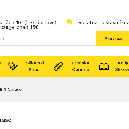
rudžba 10€(bez dostave)
besplatna dostava iz
ožege iznad 15€
Pretraži
I
Slikarski
Uredska
Knjig
i
Pribor
Oprema
Slikov
B 3 Obrasci
rasci