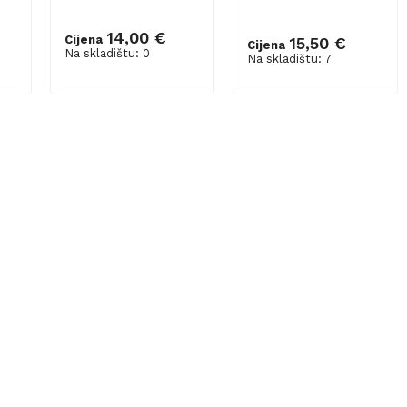
14,00 €
Cijena
15,50 €
Cijena
Dodaj u košaricu
Na skladištu: 0
Na skladištu: 7