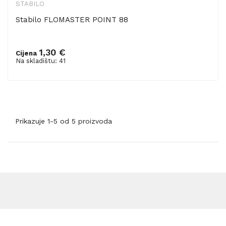
STABILO
Stabilo FLOMASTER POINT 88
1,30 €
Cijena
Dodaj u košaricu
Na skladištu: 41
Prikazuje 1-5 od 5 proizvoda