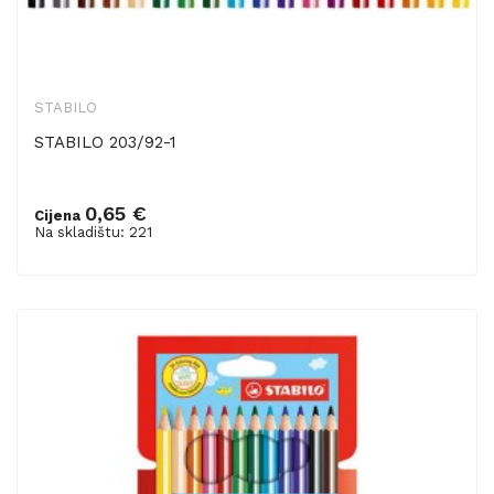
STABILO
STABILO 203/92-1
0,65 €
Cijena
Dodaj u košaricu
Na skladištu: 221