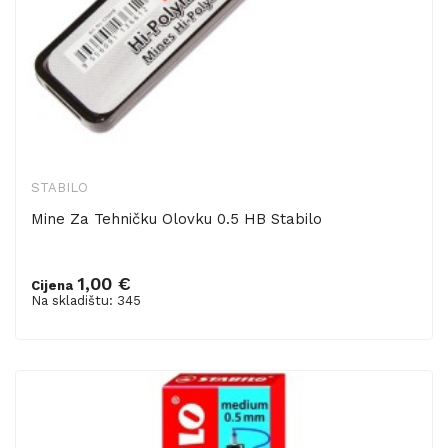
STABILO
Mine Za Tehničku Olovku 0.5 HB Stabilo
1,00 €
Cijena
Dodaj u košaricu
Na skladištu: 345