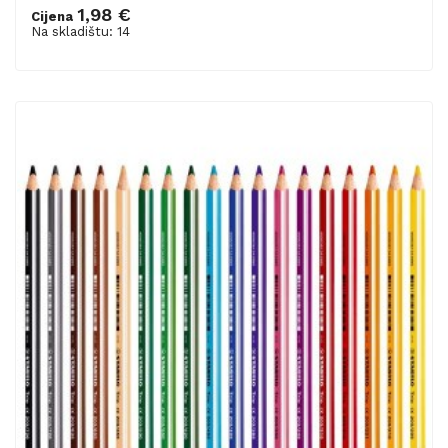
1,98 €
Cijena
Dodaj u košaricu
Na skladištu: 14