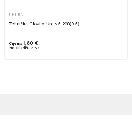
UNI-BALL
Tehnička Olovka Uni M5-228(0.5)
1,60 €
Cijena
Dodaj u košaricu
Na skladištu: 63