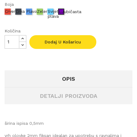
Boja
Crvena
Crna
Plava
Zelena
Svijetlo
LJubičasta
plava
Količina
Dodaj U Košaricu
OPIS
DETALJI PROIZVODA
širina ispisa 0,5mm
vrh olovke 2mm fiksan idealan za upotrebu s ravnalima i