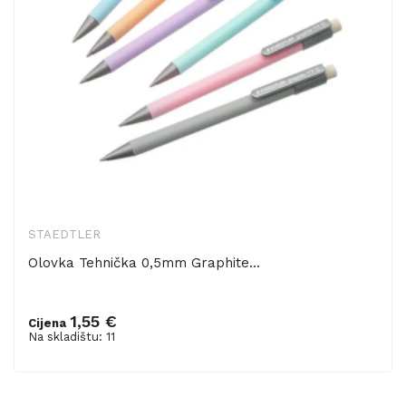
STAEDTLER
Olovka Tehnička 0,5mm Graphite...
1,55 €
Cijena
Dodaj u košaricu
Na skladištu: 11