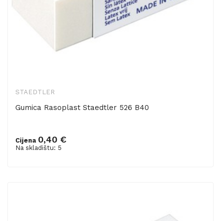
STAEDTLER
Gumica Rasoplast Staedtler 526 B40
0,40 €
Cijena
Dodaj u košaricu
Na skladištu: 5