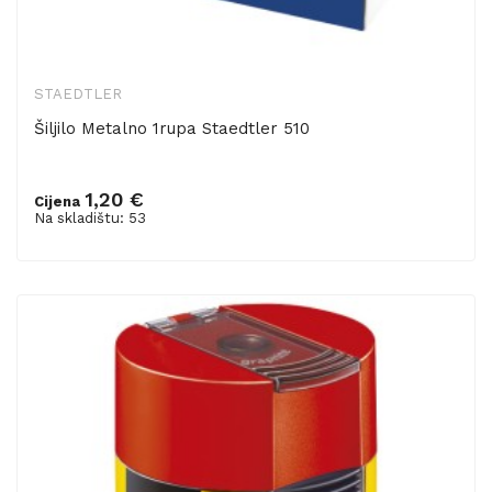
STAEDTLER
Šiljilo Metalno 1rupa Staedtler 510
1,20 €
Cijena
Dodaj u košaricu
Na skladištu: 53