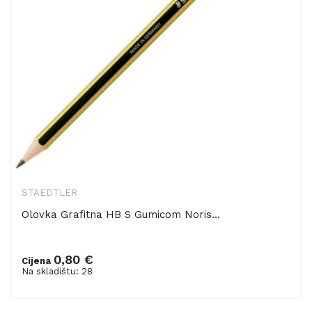
STAEDTLER
Olovka Grafitna HB S Gumicom Noris...
0,80 €
Cijena
Dodaj u košaricu
Na skladištu: 28