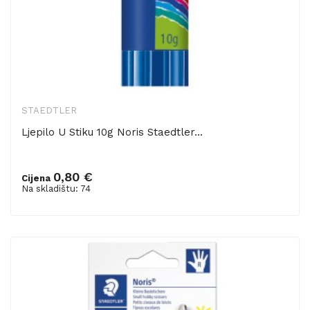
STAEDTLER
Ljepilo U Stiku 10g Noris Staedtler...
0,80 €
Cijena
Dodaj u košaricu
Na skladištu: 74