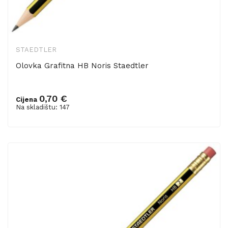
STAEDTLER
Olovka Grafitna HB Noris Staedtler
0,70 €
Cijena
Dodaj u košaricu
Na skladištu: 147