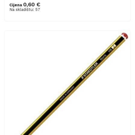
0,60 €
Cijena
Dodaj u košaricu
Na skladištu: 57