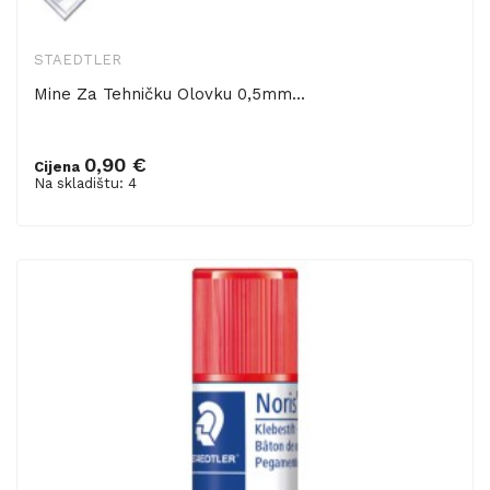
STAEDTLER
Mine Za Tehničku Olovku 0,5mm...
0,90 €
Cijena
Dodaj u košaricu
Na skladištu: 4