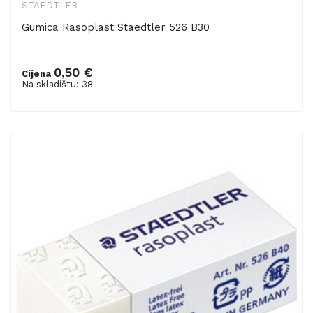
STAEDTLER
Gumica Rasoplast Staedtler 526 B30
0,50 €
Cijena
Dodaj u košaricu
Na skladištu: 38