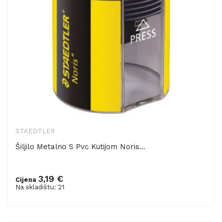
STAEDTLER
Šiljilo Metalno S Pvc Kutijom Noris...
3,19 €
Cijena
Dodaj u košaricu
Na skladištu: 21