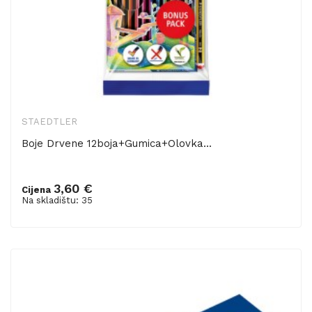
STAEDTLER
Boje Drvene 12boja+gumica+olovka...
3,60 €
Cijena
Dodaj u košaricu
Na skladištu: 35