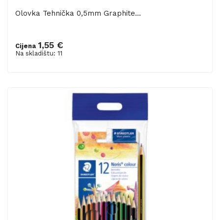
Olovka Tehnička 0,5mm Graphite...
1,55 €
Cijena
Dodaj u košaricu
Na skladištu: 11