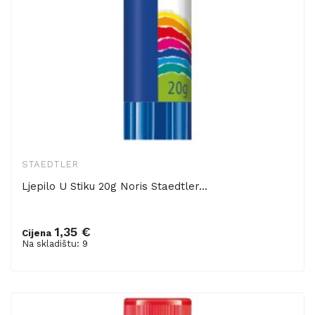
STAEDTLER
Ljepilo U Stiku 20g Noris Staedtler...
1,35 €
Cijena
Dodaj u košaricu
Na skladištu: 9