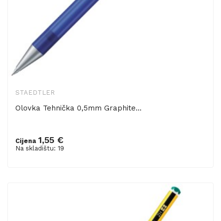
STAEDTLER
Olovka Tehnička 0,5mm Graphite...
1,55 €
Cijena
Dodaj u košaricu
Na skladištu: 19