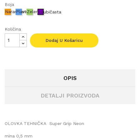
Boja
Narančasta
Plava
Zelena
LJubičasta
Količina
Dodaj U Košaricu
OPIS
DETALJI PROIZVODA
OLOVKA TEHNIČKA
Super Grip Neon
mina 0,5 mm