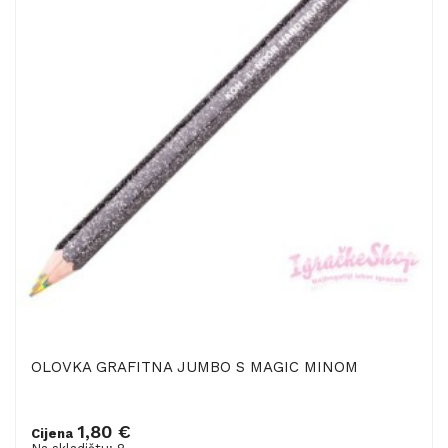
OLOVKA GRAFITNA JUMBO S MAGIC MINOM
1,80 €
Cijena
Dodaj u košaricu