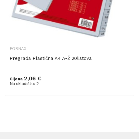
FORNAX
Pregrada Plastična A4 A-Ž 20listova
2,06 €
Cijena
Dodaj u košaricu
Na skladištu: 2