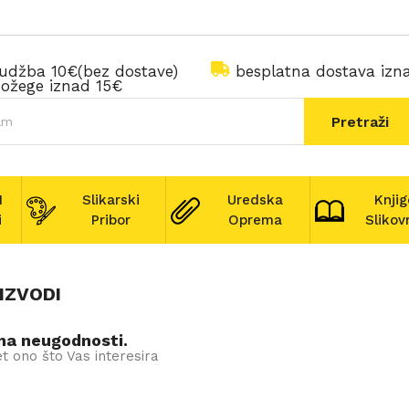
rudžba 10€(bez dostave)
besplatna dostava iz
ožege iznad 15€
Pretraži
I
Slikarski
Uredska
Knjig
i
Pribor
Oprema
Slikov
IZVODI
na neugodnosti.
t ono što Vas interesira