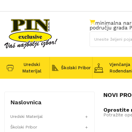
minimalna na
području grada P
Uredski
Vjenčanja 
Školski Pribor
Materijal
Rođendan
NOVI PRO
Naslovnica
Oprostite 
Potražite ope
Uredski Materijal

Školski Pribor
