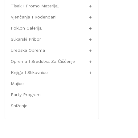
Tisak I Promo Materijal

Vjenčanja I Rođendani

Poklon Galerija

Slikarski Pribor

Uredska Oprema

Oprema I Sredstva Za Čišćenje

Knjige I Slikovnice

Majice
Party Program
Sniženje