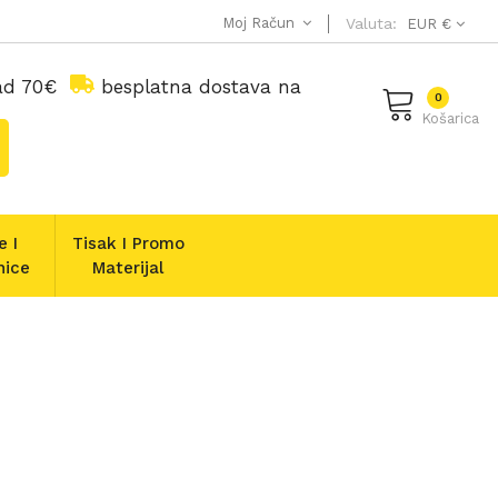
Moj Račun
Valuta:
EUR €
nad 70€
besplatna dostava na
0
Košarica
e I
Tisak I Promo
nice
Materijal