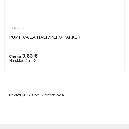
PARKER
PUMPICA ZA NALIVPERO PARKER
3,63 €
Cijena
Dodaj u košaricu
Na skladištu: 2
Prikazuje 1-3 od 3 proizvoda