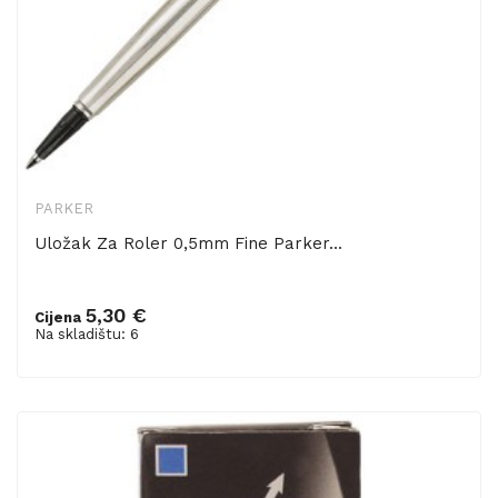
PARKER
Uložak Za Roler 0,5mm Fine Parker...
5,30 €
Cijena
Dodaj u košaricu
Na skladištu: 6