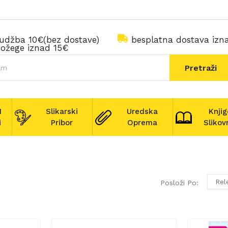
rudžba 10€(bez dostave)
besplatna dostava iz
ožege iznad 15€
Pretraži
I
Slikarski
Uredska
Knjig
i
Pribor
Oprema
Slikov
Rel
Posloži Po: