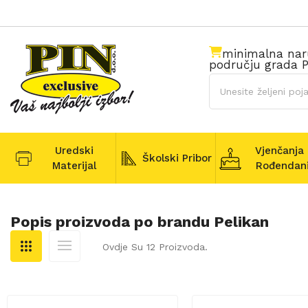
minimalna na
području grada P
Uredski
Vjenčanja 
Školski Pribor
Materijal
Rođendan
Popis proizvoda po brandu Pelikan
Ovdje Su 12 Proizvoda.