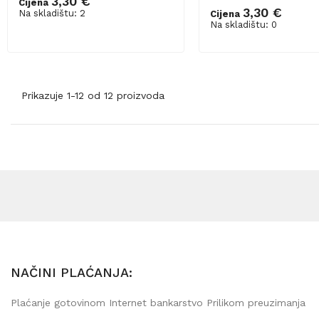
3,30 €
Cijena
3,30 €
Na skladištu: 2
Cijena
Dodaj u košaricu
Na skladištu: 0
Prikazuje 1-12 od 12 proizvoda
NAČINI PLAĆANJA:
Plaćanje gotovinom Internet bankarstvo Prilikom preuzimanja