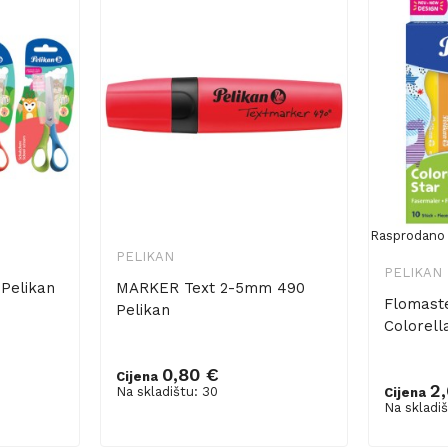
Rasprodano
PELIKAN
PELIKAN
Pelikan
MARKER Text 2-5mm 490
Flomaste
Pelikan
Colorella
0,80 €
Cijena
2
Na skladištu: 30
Cijena
Dodaj u košaricu
Na skladiš