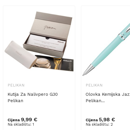
PELIKAN
PELIKAN
Kutija Za Nalivpero G30
Olovka Kemijska Jaz
Pelikan
Pelikan...
9,99 €
5,98 €
Cijena
Cijena
Na skladištu: 1
Na skladištu: 2
Dodaj u košaricu
Dodaj u košaricu