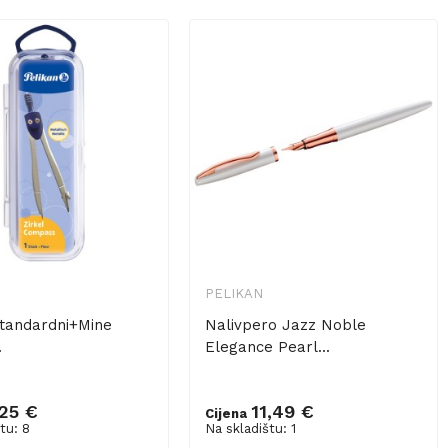
PELIKAN
Standardni+mine
Nalivpero Jazz Noble
.
Elegance Pearl...
,25 €
11,49 €
Cijena
tu: 8
Na skladištu: 1
u košaricu
Dodaj u košaricu