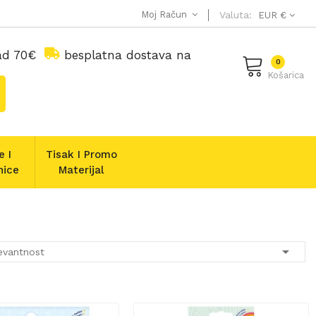
Moj Račun
Valuta:
EUR €
nad 70€
besplatna dostava na
0
Košarica
e I
Tisak I Promo
nice
Materijal

evantnost