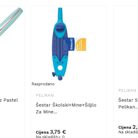
Rasprodano
PELIKAN
PELIKAN
z Pastel
Šestar 
Šestar Školski+mine+šiljilo
Pelikan..
Za Mine...
2
Cijena
3,75 €
Na skladiš
Cijena
Dodaj 
Na skladištu: 0