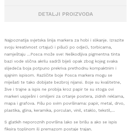
DETALJI PROIZVODA
Najpoznatija svjetska linija markera za hobi i slikanje. Izrazite
svoju kreativnost crtajući i pišući po odjeći, torbicama,
namještaju …Posca može sve! Neškodljiva pigmentna tinta
bazi vode slična akrilu sadrži bijeli opak zbog kojeg svaka
slijedeća boja potpuno prekriva prethodnu kompaktnim i
sjajnim ispisom. Različite boje Posca markera mogu se
miješati te tako dobijate bezbroj nijansi. Boje su kvalitetne,
žive i trajne a ispis ne probija kroz papir te su stoga ovi
markeri uspješni i omiljeni za crtanje postera, zidnih reklama,
mapa i grafova. Pišu po svim površinama: papir, metal, drvo,
plastika, glina, keramika, porculan, vinil, staklo, tekstil,...
S glatkih neporoznih površina lako se brišu a ako se ispis
fiksira toplinom ili premazom postaje trajan.