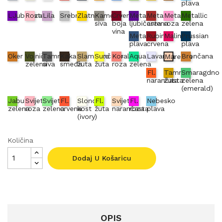
plava
LJubičasta
Roza
Lila
Srebrna
Zlatna
Kameno
Crvena
Metallic
Metallic
Metallic
Metallic
siva
boja
ljubičasta
crvena
roza
zelena
vina
Metallic
Rubin
Malina
Prussian
plava
crvena
plava
Oker
Vojnički
Tamno
Kakao
Slamnato
Sunčano
Koraljno
Aqua
Lavanda
Brončana
Marelica
zelena
siva
smeđa
žuta
žuta
roza
zelena
Fl.
Tamno
Smaragdno
narančasta
žuta
zelena
(emerald)
Jabuka
Svijetlo
Svijetlo
Fl.
Slonova
Fl.
Svijetlo
Fl.
Nebesko
zelena
roza
zelena
crvena
kost
žuta
narančasta
roza
plava
(ivory)
Količina
Dodaj U Košaricu
OPIS