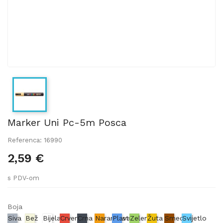
Marker Uni Pc-5m Posca
Referenca: 16990
2,59 €
s PDV-om
Boja
Siva
Bež
Bijela
Crvena
Crna
Narančasta
Plava
Zelena
Žuta
Smeđa
Svijetlo