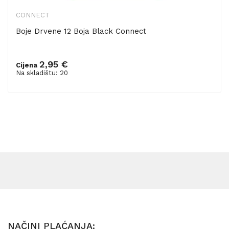
CONNECT
Boje Drvene 12 Boja Black Connect
2,95 €
Cijena
Dodaj u košaricu
Na skladištu: 20
NAČINI PLAĆANJA: