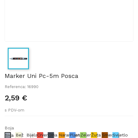
Marker Uni Pc-5m Posca
Referenca: 16990
2,59 €
s PDV-om
Boja
Bež
Bijela
Crvena
Crna
Narančasta
Plava
Zelena
Žuta
Smeđa
Svijetlo
Siva