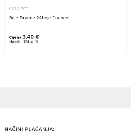
CONNECT
Boje Drvene 24boje Connect
3,40 €
Cijena
Dodaj u košaricu
Na skladištu: 10
NAČINI PLAĆANJA: