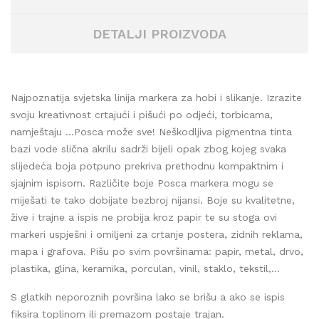
DETALJI PROIZVODA
Najpoznatija svjetska linija markera za hobi i slikanje. Izrazite
svoju kreativnost crtajući i pišući po odjeći, torbicama,
namještaju …Posca može sve! Neškodljiva pigmentna tinta
bazi vode slična akrilu sadrži bijeli opak zbog kojeg svaka
slijedeća boja potpuno prekriva prethodnu kompaktnim i
sjajnim ispisom. Različite boje Posca markera mogu se
miješati te tako dobijate bezbroj nijansi. Boje su kvalitetne,
žive i trajne a ispis ne probija kroz papir te su stoga ovi
markeri uspješni i omiljeni za crtanje postera, zidnih reklama,
mapa i grafova. Pišu po svim površinama: papir, metal, drvo,
plastika, glina, keramika, porculan, vinil, staklo, tekstil,...
S glatkih neporoznih površina lako se brišu a ako se ispis
fiksira toplinom ili premazom postaje trajan.