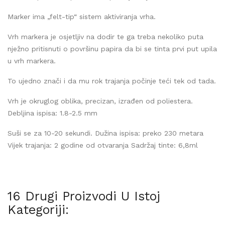
Marker ima „felt-tip“ sistem aktiviranja vrha.
Vrh markera je osjetljiv na dodir te ga treba nekoliko puta
nježno pritisnuti o površinu papira da bi se tinta prvi put upila
u vrh markera.
To ujedno znači i da mu rok trajanja počinje teći tek od tada.
Vrh je okruglog oblika, precizan, izrađen od poliestera.
Debljina ispisa: 1.8-2.5 mm
Suši se za 10-20 sekundi. Dužina ispisa: preko 230 metara
Vijek trajanja: 2 godine od otvaranja Sadržaj tinte: 6,8ml
16 Drugi Proizvodi U Istoj
Kategoriji: