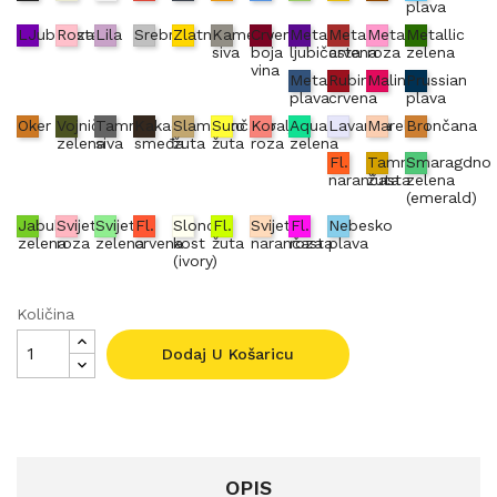
plava
LJubičasta
Roza
Lila
Srebrna
Zlatna
Kameno
Crvena
Metallic
Metallic
Metallic
Metallic
siva
boja
ljubičasta
crvena
roza
zelena
vina
Metallic
Rubin
Malina
Prussian
plava
crvena
plava
Oker
Vojnički
Tamno
Kakao
Slamnato
Sunčano
Koraljno
Aqua
Lavanda
Marelica
Brončana
zelena
siva
smeđa
žuta
žuta
roza
zelena
Fl.
Tamno
Smaragdno
narančasta
žuta
zelena
(emerald)
Jabuka
Svijetlo
Svijetlo
Fl.
Slonova
Fl.
Svijetlo
Fl.
Nebesko
zelena
roza
zelena
crvena
kost
žuta
narančasta
roza
plava
(ivory)
Količina
Dodaj U Košaricu
OPIS