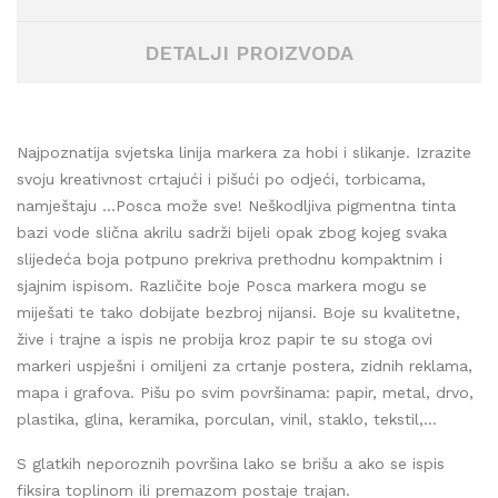
DETALJI PROIZVODA
Najpoznatija svjetska linija markera za hobi i slikanje. Izrazite
svoju kreativnost crtajući i pišući po odjeći, torbicama,
namještaju …Posca može sve! Neškodljiva pigmentna tinta
bazi vode slična akrilu sadrži bijeli opak zbog kojeg svaka
slijedeća boja potpuno prekriva prethodnu kompaktnim i
sjajnim ispisom. Različite boje Posca markera mogu se
miješati te tako dobijate bezbroj nijansi. Boje su kvalitetne,
žive i trajne a ispis ne probija kroz papir te su stoga ovi
markeri uspješni i omiljeni za crtanje postera, zidnih reklama,
mapa i grafova. Pišu po svim površinama: papir, metal, drvo,
plastika, glina, keramika, porculan, vinil, staklo, tekstil,...
S glatkih neporoznih površina lako se brišu a ako se ispis
fiksira toplinom ili premazom postaje trajan.