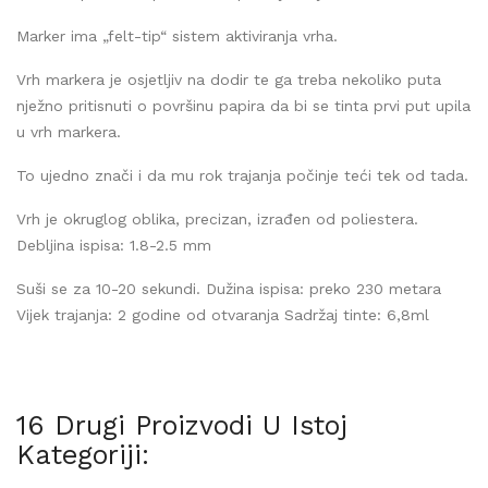
Marker ima „felt-tip“ sistem aktiviranja vrha.
Vrh markera je osjetljiv na dodir te ga treba nekoliko puta
nježno pritisnuti o površinu papira da bi se tinta prvi put upila
u vrh markera.
To ujedno znači i da mu rok trajanja počinje teći tek od tada.
Vrh je okruglog oblika, precizan, izrađen od poliestera.
Debljina ispisa: 1.8-2.5 mm
Suši se za 10-20 sekundi. Dužina ispisa: preko 230 metara
Vijek trajanja: 2 godine od otvaranja Sadržaj tinte: 6,8ml
16 Drugi Proizvodi U Istoj
Kategoriji: