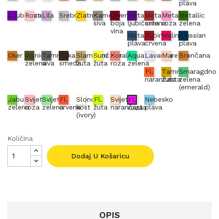
plava
LJubičasta
Roza
Lila
Srebrna
Zlatna
Kameno
Crvena
Metallic
Metallic
Metallic
Metallic
siva
boja
ljubičasta
crvena
roza
zelena
vina
Metallic
Rubin
Malina
Prussian
plava
crvena
plava
Oker
Vojnički
Tamno
Kakao
Slamnato
Sunčano
Koraljno
Aqua
Lavanda
Marelica
Brončana
zelena
siva
smeđa
žuta
žuta
roza
zelena
Fl.
Tamno
Smaragdno
narančasta
žuta
zelena
(emerald)
Jabuka
Svijetlo
Svijetlo
Fl.
Slonova
Fl.
Svijetlo
Nebesko
Fl.
zelena
roza
zelena
crvena
kost
žuta
narančasta
plava
roza
(ivory)
Količina
Dodaj U Košaricu
OPIS