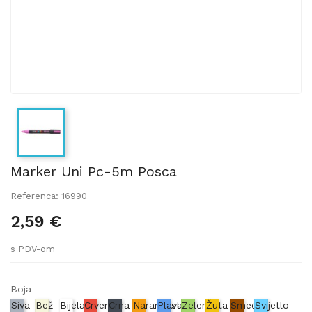
Marker Uni Pc-5m Posca
Referenca: 16990
2,59 €
s PDV-om
Boja
Siva
Bež
Bijela
Crvena
Crna
Narančasta
Plava
Zelena
Žuta
Smeđa
Svijetlo