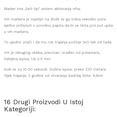
Marker ima „felt-tip“ sistem aktiviranja vrha.
Vrh markera je osjetljiv na dodir te ga treba nekoliko puta
nježno pritisnuti o površinu papira da bi se tinta prvi put upila
u vrh markera.
To ujedno znači i da mu rok trajanja počinje teći tek od tada.
Vrh je okruglog oblika, precizan, izrađen od poliestera.
Debljina ispisa: 1.8-2.5 mm
Suši se za 10-20 sekundi. Dužina ispisa: preko 230 metara
Vijek trajanja: 2 godine od otvaranja Sadržaj tinte: 6,8ml
16 Drugi Proizvodi U Istoj
Kategoriji: