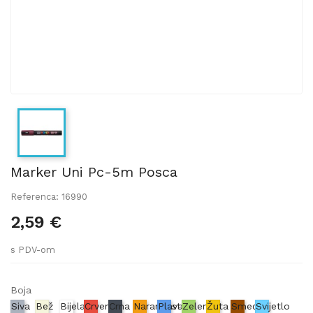
Marker Uni Pc-5m Posca
Referenca: 16990
2,59 €
s PDV-om
Boja
Siva
Bež
Bijela
Crvena
Crna
Narančasta
Plava
Zelena
Žuta
Smeđa
Svijetlo