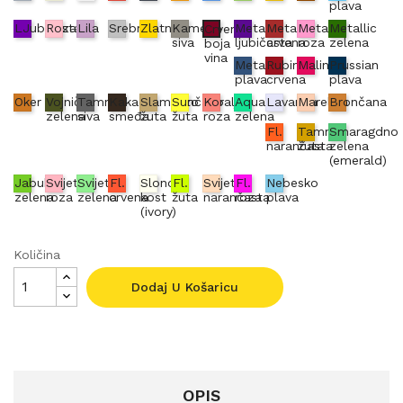
plava
LJubičasta
Roza
Lila
Srebrna
Zlatna
Kameno
Metallic
Metallic
Metallic
Metallic
Crvena
siva
ljubičasta
crvena
roza
zelena
boja
vina
Metallic
Rubin
Malina
Prussian
plava
crvena
plava
Oker
Vojnički
Tamno
Kakao
Slamnato
Sunčano
Koraljno
Aqua
Lavanda
Marelica
Brončana
zelena
siva
smeđa
žuta
žuta
roza
zelena
Fl.
Tamno
Smaragdno
narančasta
žuta
zelena
(emerald)
Jabuka
Svijetlo
Svijetlo
Fl.
Slonova
Fl.
Svijetlo
Fl.
Nebesko
zelena
roza
zelena
crvena
kost
žuta
narančasta
roza
plava
(ivory)
Količina
Dodaj U Košaricu
OPIS