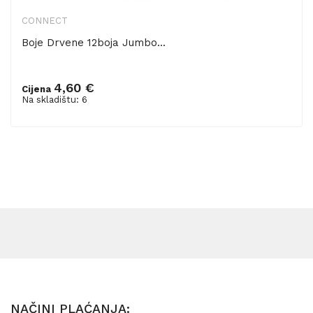
CONNECT
Boje Drvene 12boja Jumbo...
4,60 €
Cijena
Dodaj u košaricu
Na skladištu: 6
NAČINI PLAĆANJA: