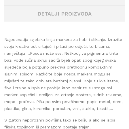
DETALJI PROIZVODA
Najpoznatija svjetska linija markera za hobi i slikanje. Izrazite
svoju kreativnost crtajući i pišući po odjeći, torbicama,
namještaju …Posca može sve! Neškodljiva pigmentna tinta
bazi vode slična akrilu sadrži bijeli opak zbog kojeg svaka
slijedeća boja potpuno prekriva prethodnu kompaktnim i
sjajnim ispisom. Različite boje Posca markera mogu se
miješati te tako dobijate bezbroj nijansi. Boje su kvalitetne,
žive i trajne a ispis ne probija kroz papir te su stoga ovi
markeri uspješni i omiljeni za crtanje postera, zidnih reklama,
mapa i grafova. Pišu po svim površinama: papir, metal, drvo,
plastika, glina, keramika, porculan, vinil, staklo, tekstil,...
S glatkih neporoznih površina lako se brišu a ako se ispis
fiksira toplinom ili premazom postaje trajan.