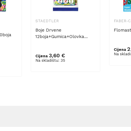
STAEDTLER
FABER-
Boje Drvene
Flomaste
0boja
12boja+gumica+olovka...
2
Cijena
Dodaj 
Na skladi
3,60 €
Cijena
Dodaj u košaricu
Na skladištu: 35