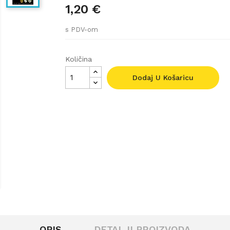
1,20 €
s PDV-om
Količina
Dodaj U Košaricu
OPIS
DETALJI PROIZVODA