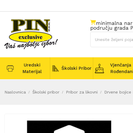
minimalna na
području grada P
Uredski
Vjenčanja 
Školski Pribor
Materijal
Rođendan
Naslovnica
Školski pribor
Pribor za likovni
Drvene bojice 