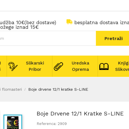
rudžba 10€(bez dostave)
besplatna dostava iz
ožege iznad 15€
Pretraži
I
Slikarski
Uredska
Knjig
i
Pribor
Oprema
Slikov
i flomasteri
Boje drvene 12/1 kratke S-LINE
Boje Drvene 12/1 Kratke S-LINE
Referenca: 2909