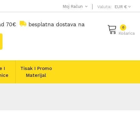
Moj Račun
Valuta:
EUR €
nad 70€
besplatna dostava na
0
Košarica
e I
Tisak I Promo
nice
Materijal