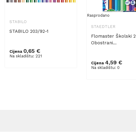
Rasprodano
STABILO
STAEDTLER
STABILO 203/92-1
Flomaster Školski 2
Obostrani...
0,65 €
Cijena
Dodaj u košaricu
Na skladištu: 221
4,59 €
Cijena
Na skladištu: 0