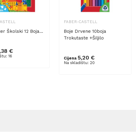
CASTELL
FABER-CASTELL
r Školski 12 Boja...
Boje Drvene 10boja
Trokutaste +šiljilo
,38 €
u košaricu
štu: 16
5,20 €
Cijena
Dodaj u košaricu
Na skladištu: 20