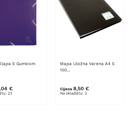
 Klapa S Gumicom
Mapa Uložna Varena A4 S
100...
,04 €
8,50 €
Cijena
u košaricu
Dodaj u košaricu
štu: 23
Na skladištu: 3