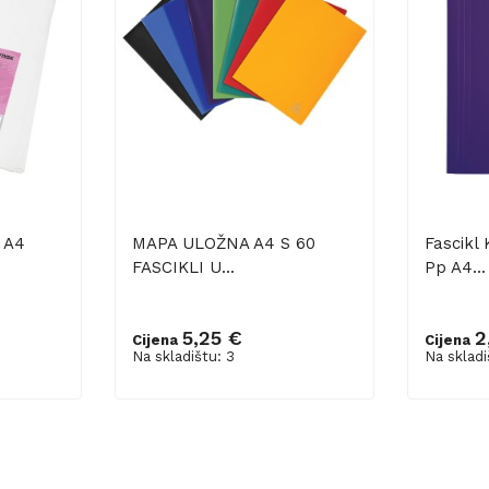
 A4
MAPA ULOŽNA A4 S 60
Fascikl
FASCIKLI U...
Pp A4...
5,25 €
2
Cijena
Cijena
Dodaj u košaricu
Dodaj 
Na skladištu: 3
Na skladi