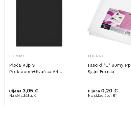
FORNAX
FORNAX
Ploča Klip S
Fascikl "U" 90my Pp
Preklopom+kvačica A4...
Sjajni Fornax
3,05 €
0,20 €
Cijena
Cijena
Dodaj u košaricu
Dodaj u košaricu
Na skladištu: 6
Na skladištu: 61