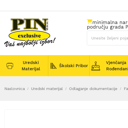
minimalna na
području grada P
Uredski
Vjenčanja 
Školski Pribor
Materijal
Rođendan
Naslovnica
Uredski materijal
Odlaganje dokumentacije
Fa