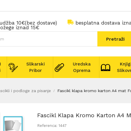
rudžba 10€(bez dostave)
besplatna dostava iz
ožege iznad 15€
Pretraži
I
Slikarski
Uredska
Knjig
i
Pribor
Oprema
Slikov
scikli i podloge za pisanje
Fascikl klapa kromo karton A4 mat For
Fascikl Klapa Kromo Karton A4 Ma
Referenca: 1447