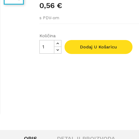
0,56 €
s PDV-om
Količina
Dodaj U Košaricu
OPIS
DETALJI PROIZVODA