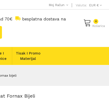
Moj Račun
Valuta:
EUR €
nad 70€
besplatna dostava na
0
Košarica
e I
Tisak I Promo
nice
Materijal
nax bijeli
t Fornax Bijeli