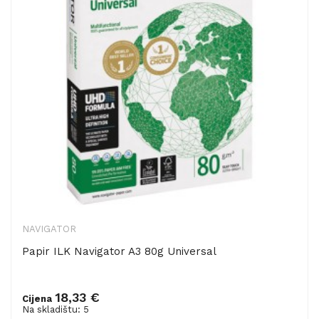
NAVIGATOR
Papir ILK Navigator A3 80g Universal
18,33 €
Cijena
Dodaj u košaricu
Na skladištu: 5