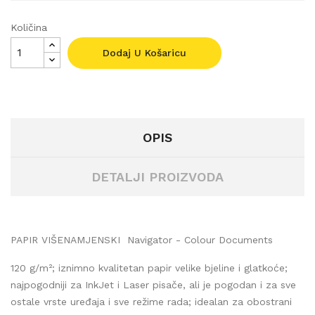
Količina
Dodaj U Košaricu
OPIS
DETALJI PROIZVODA
PAPIR VIŠENAMJENSKI Navigator - Colour Documents
120 g/m²; iznimno kvalitetan papir velike bjeline i glatkoće;
najpogodniji za InkJet i Laser pisače, ali je pogodan i za sve
ostale vrste uređaja i sve režime rada; idealan za obostrani