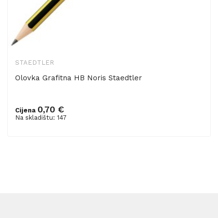
STAEDTLER
Olovka Grafitna HB Noris Staedtler
0,70 €
Cijena
Dodaj u košaricu
Na skladištu: 147