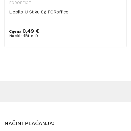
FOROFFICE
Ljepilo U Stiku 8g FORoffice
0,49 €
Cijena
Dodaj u košaricu
Na skladištu: 19
NAČINI PLAĆANJA: