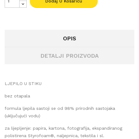
Dodaj U Košaricu
OPIS
DETALJI PROIZVODA
LJEPILO U STIKU
bez otapala
formula ljepila sastoji se od 98% prirodnih sastojaka
(uključujući vodu)
za lijepljenje: papira, kartona, fotografija, ekspandiranog
polistirena Styrofoam®, naljepnica, tekstila i sl.