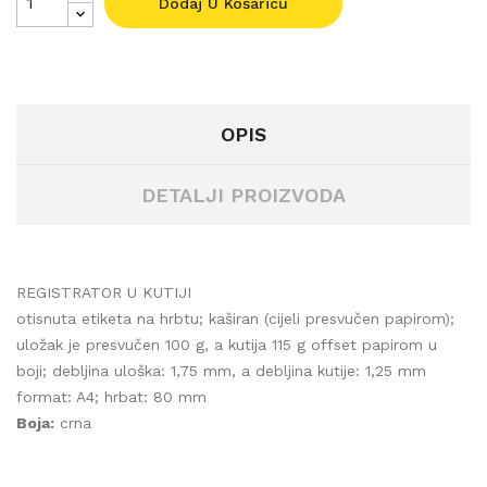
Dodaj U Košaricu
OPIS
DETALJI PROIZVODA
REGISTRATOR U KUTIJI
otisnuta etiketa na hrbtu; kaširan (cijeli presvučen papirom);
uložak je presvučen 100 g, a kutija 115 g offset papirom u
boji; debljina uloška: 1,75 mm, a debljina kutije: 1,25 mm
format: A4; hrbat: 80 mm
Boja:
crna