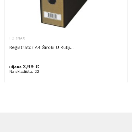
FORNAX
Registrator A4 Široki U Kutiji...
3,99 €
Cijena
Dodaj u košaricu
Na skladištu: 22