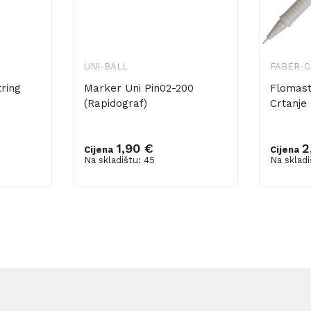
UNI-BALL
FABER-
ring
Marker Uni Pin02-200
Flomast
(Rapidograf)
Crtanje 
1,90 €
2
Cijena
Cijena
Dodaj u košaricu
Dodaj 
Na skladištu: 45
Na skladi