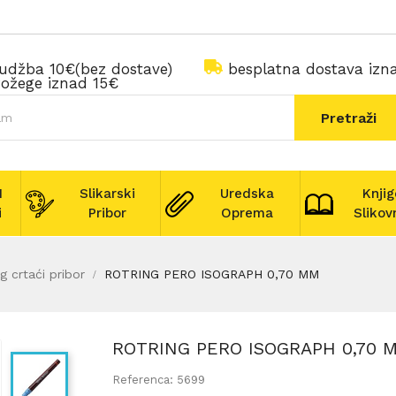
rudžba 10€(bez dostave)
besplatna dostava iz
ožege iznad 15€
Pretraži
I
Slikarski
Uredska
Knjig
i
Pribor
Oprema
Slikov
g crtaći pribor
ROTRING PERO ISOGRAPH 0,70 MM
ROTRING PERO ISOGRAPH 0,70 
Referenca: 5699