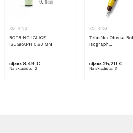
ROTRING
ROTRING
ROTRING IGLICE
Tehnička Olovka Rot
ISOGRAPH 0,80 MM
Isograph...
8,49 €
25,20 €
Cijena
Cijena
Dodaj u košaricu
Dodaj u košaricu
Na skladištu: 2
Na skladištu: 3