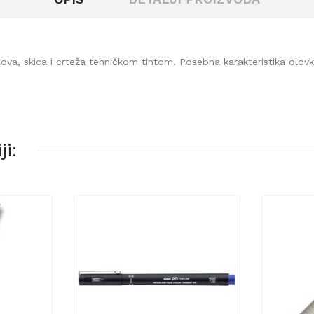
va, skica i crteža tehničkom tintom. Posebna karakteristika olovke 
i: