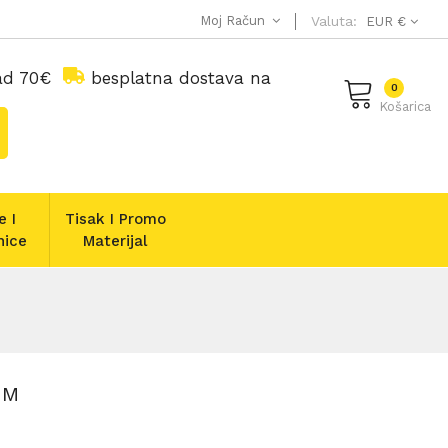
Moj Račun
Valuta:
EUR €
nad 70€
besplatna dostava na
0
Košarica
e I
Tisak I Promo
nice
Materijal
MM