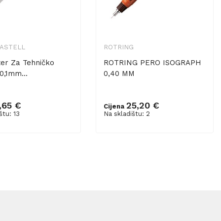
CASTELL
ROTRING
er Za Tehničko
ROTRING PERO ISOGRAPH
0,1mm...
0,40 MM
,65 €
25,20 €
Cijena
u košaricu
Dodaj u košaricu
štu: 13
Na skladištu: 2