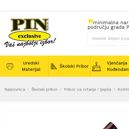
minimalna na
području grada P
Uredski
Vjenčanja 
Školski Pribor
Materijal
Rođendan
Naslovnica
Školski pribor
Pribor za crtanje i ljepila
Rotrin