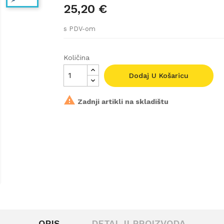
25,20 €
s PDV-om
Količina
Dodaj U Košaricu

Zadnji artikli na skladištu
OPIS
DETALJI PROIZVODA