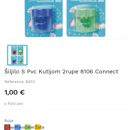
Šiljilo S Pvc Kutijom 2rupe 8106 Connect
Referenca: 9433
1,00 €
s PDV-om
Boja
Plava
Zelena
Žuta
Crvena