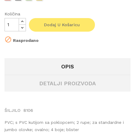
Količina
Dodaj U Košaricu

Rasprodano
OPIS
DETALJI PROIZVODA
ŠILJILO 8106
PVC; s PVC kutijom sa poklopcem; 2 rupe; za standardne i
jumbo olovke; ovalno; 4 boje; blister