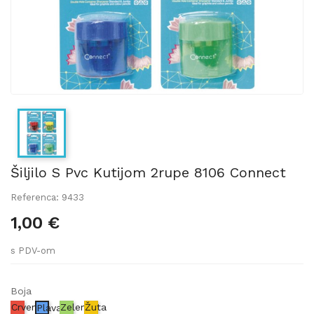
Šiljilo S Pvc Kutijom 2rupe 8106 Connect
Referenca: 9433
1,00 €
s PDV-om
Boja
Crvena
Zelena
Žuta
Plava