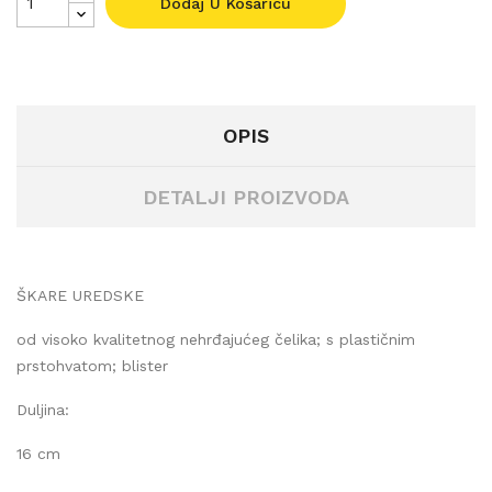
Dodaj U Košaricu
OPIS
DETALJI PROIZVODA
ŠKARE UREDSKE
od visoko kvalitetnog nehrđajućeg čelika; s plastičnim
prstohvatom; blister
Duljina:
16 cm