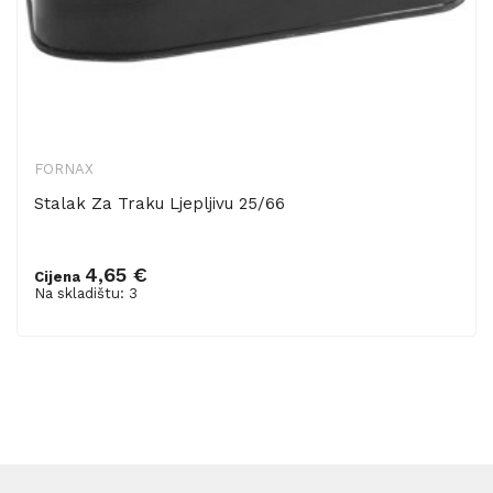
FORNAX
Stalak Za Traku Ljepljivu 25/66
4,65 €
Cijena
Dodaj u košaricu
Na skladištu: 3