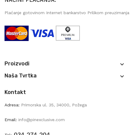
Plaćanje gotovinom Internet bankarstvo Prilikom preuzimanja
Proizvodi

Naša Tvrtka

Kontakt
Adresa:
Primorska ul. 35, 34000, Požega
Email:
info@pinexclusive.com
034 274 204
Tel: