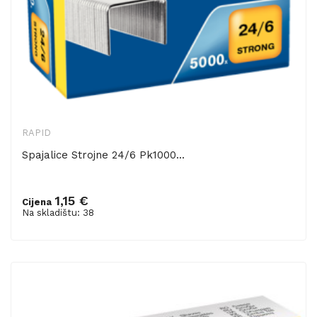
RAPID
Spajalice Strojne 24/6 Pk1000...
1,15 €
Cijena
Dodaj u košaricu
Na skladištu: 38