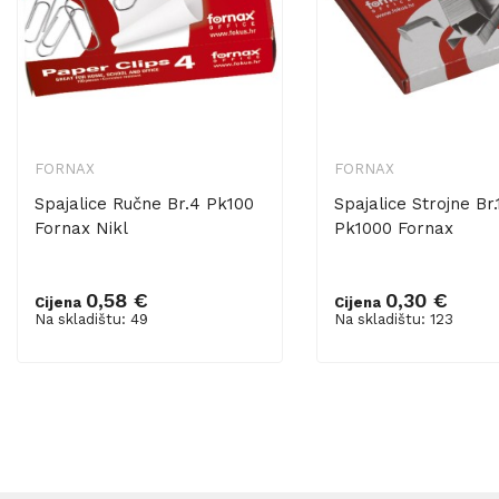
FORNAX
FORNAX
Spajalice Ručne Br.4 Pk100
Spajalice Strojne Br.
Fornax Nikl
Pk1000 Fornax
0,58 €
0,30 €
Cijena
Cijena
Dodaj u košaricu
Dodaj u košaricu
Na skladištu: 49
Na skladištu: 123