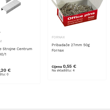
o
FORNAX
M
Pribadače 27mm 50g
ce Strojne Centrum
Fornax
00/1
0,55 €
Cijena
Dodaj u košaricu
,20 €
Na skladištu: 4
štu: 0