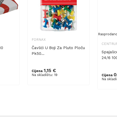
Rasprodan
FORNAX
CENTRU
10
Čavlići U Boji Za Pluto Ploču
Spajali
Pk50...
24/6 10
1,15 €
Cijena
Dodaj u košaricu
0
Na skladištu: 19
Cijena
Na skladi