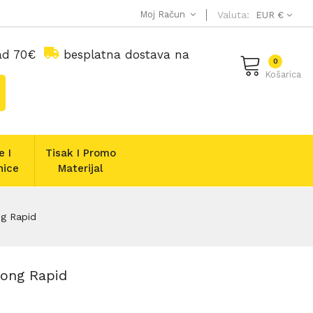
Moj Račun
Valuta:
EUR €
nad 70€
besplatna dostava na
0
Košarica
e I
Tisak I Promo
nice
Materijal
ng Rapid
rong Rapid