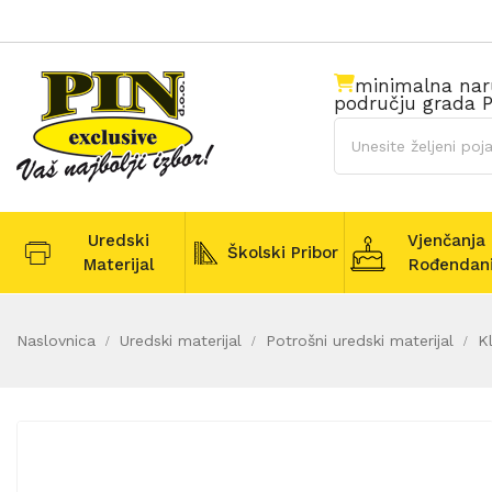
minimalna na
području grada P
Uredski
Vjenčanja 
Školski Pribor
Materijal
Rođendan
Naslovnica
Uredski materijal
Potrošni uredski materijal
K