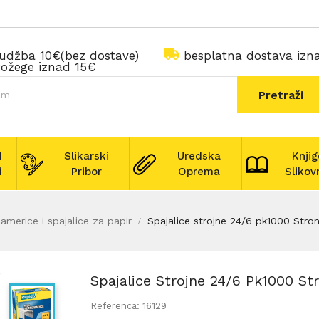
rudžba 10€(bez dostave)
besplatna dostava iz
ožege iznad 15€
Pretraži
I
Slikarski
Uredska
Knjig
i
Pribor
Oprema
Slikov
lamerice i spajalice za papir
Spajalice strojne 24/6 pk1000 Stro
Spajalice Strojne 24/6 Pk1000 St
Referenca: 16129