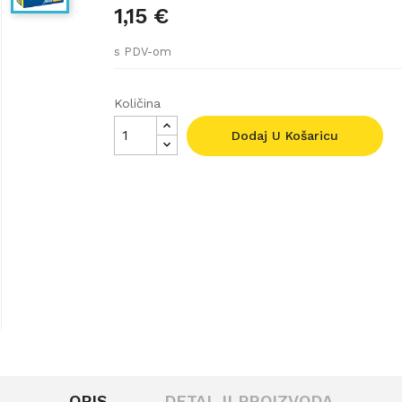
1,15 €
s PDV-om
Količina
Dodaj U Košaricu
OPIS
DETALJI PROIZVODA