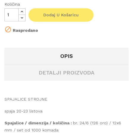
Količina
Dodaj U Košaricu

Rasprodano
OPIS
DETALJI PROIZVODA
SPAJALICE STROJNE
spaja 20-23 listova
Spajalice / dimenzija / količina :
br. 24/6 (126 oro) / 12x6
mm / set od 1000 komada