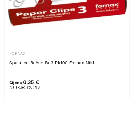
FORNAX
Spajalice Ručne Br.3 Pk100 Fornax Nikl
0,35 €
Cijena
Dodaj u košaricu
Na skladištu: 90