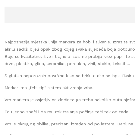
Najpoznatija svjetska linija markera za hobi i slikanje. Izrazite
akrilu sadrži bijeli opak zbog kojeg svaka slijedeća boja potpun
Boje su kvalitetne, žive i trajne a ispis ne probija kroz papir te
drvo, plastika, glina, keramika, porculan, vinil, staklo, tekstil,...
S glatkih neporoznih površina lako se brišu a ako se ispis fiksir
Marker ima „felt-tip“ sistem aktiviranja vrha.
Vrh markera je osjetljiv na dodir te ga treba nekoliko puta nježno
To ujedno znači i da mu rok trajanja počinje teći tek od tada.
Vrh je okruglog oblika, precizan, izrađen od poliestera. Debljina