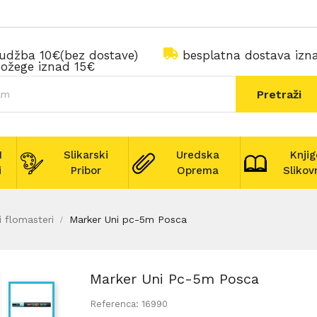
rudžba 10€(bez dostave)
besplatna dostava iz
ožege iznad 15€
Pretraži
I
Slikarski
Uredska
Knjig
i
Pribor
Oprema
Slikov
i flomasteri
Marker Uni pc-5m Posca
Marker Uni Pc-5m Posca
Referenca: 16990