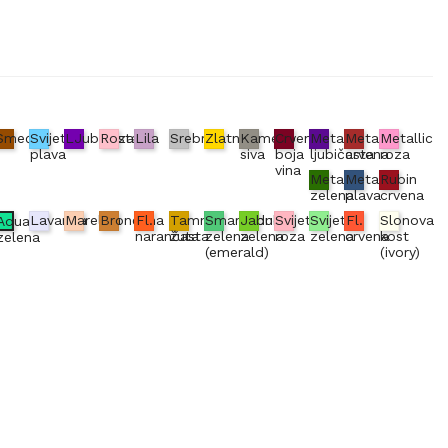
Smeđa
Svijetlo
LJubičasta
Roza
Lila
Srebrna
Zlatna
Kameno
Crvena
Metallic
Metallic
Metallic
plava
siva
boja
ljubičasta
crvena
roza
vina
Metallic
Metallic
Rubin
zelena
plava
crvena
jno
Lavanda
Marelica
Brončana
Fl.
Tamno
Smaragdno
Jabuka
Svijetlo
Svijetlo
Fl.
Slonova
Aqua
narančasta
žuta
zelena
zelena
roza
zelena
crvena
kost
zelena
(emerald)
(ivory)