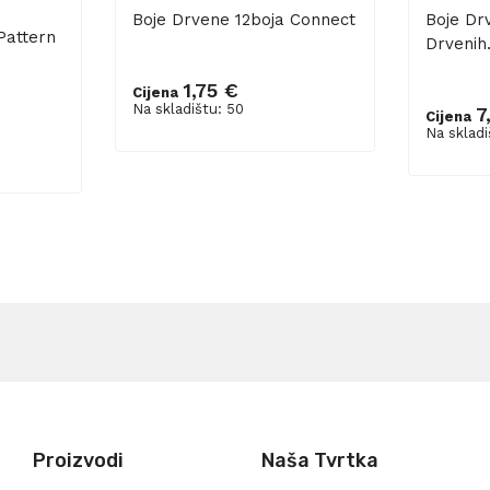
Boje Drvene 12boja Connect
Boje Dr
Pattern
Drvenih.
1,75 €
Cijena
Dodaj u košaricu
Na skladištu: 50
7
Cijena
Dodaj 
Na skladi
Proizvodi
Naša Tvrtka