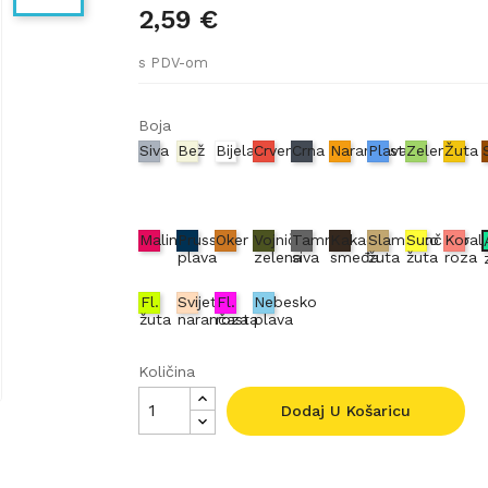
2,59 €
s PDV-om
Boja
Siva
Bež
Bijela
Crvena
Crna
Narančasta
Plava
Zelena
Žuta
Malina
Prussian
Oker
Vojnički
Tamno
Kakao
Slamnato
Sunčano
Koral
plava
zelena
siva
smeđa
žuta
žuta
roza
Fl.
Svijetlo
Fl.
Nebesko
žuta
narančasta
roza
plava
Količina
Dodaj U Košaricu