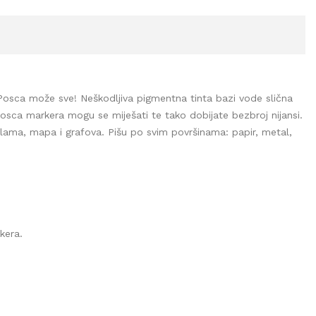
u …Posca može sve! Neškodljiva pigmentna tinta bazi vode slična
Posca markera mogu se miješati te tako dobijate bezbroj nijansi.
 reklama, mapa i grafova. Pišu po svim površinama: papir, metal,
kera.