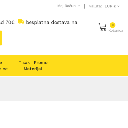
Moj Račun
Valuta:
EUR €
nad 70€
besplatna dostava na
0
Košarica
e I
Tisak I Promo
nice
Materijal