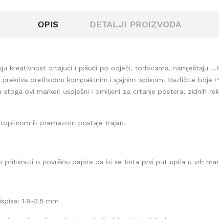
OPIS
DETALJI PROIZVODA
 svoju kreativnost crtajući i pišući po odjeći, torbicama, namještaj
o prekriva prethodnu kompaktnim i sjajnim ispisom. Različite boje 
 su stoga ovi markeri uspješni i omiljeni za crtanje postera, zidnih
a toplinom ili premazom postaje trajan.
 pritisnuti o površinu papira da bi se tinta prvi put upila u vrh mar
 ispisa: 1.8-2.5 mm