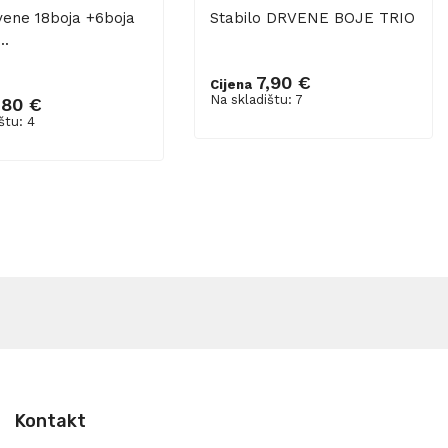
vene 18boja +6boja
Stabilo DRVENE BOJE TRIO
..
7,90 €
Cijena
Dodaj u košaricu
Na skladištu: 7
,80 €
u košaricu
štu: 4
Kontakt