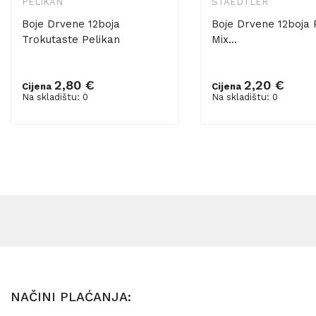
PELIKAN
STAEDTLER
Boje Drvene 12boja
Boje Drvene 12boja 
Trokutaste Pelikan
Mix...
2,80 €
2,20 €
Cijena
Cijena
Na skladištu: 0
Na skladištu: 0
NAČINI PLAĆANJA: