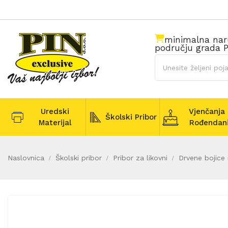
minimalna na
području grada P
Uredski
Vjenčanja 
Školski Pribor
Materijal
Rođendan
Naslovnica
Školski pribor
Pribor za likovni
Drvene bojice 