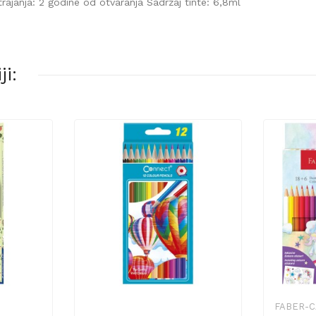
trajanja: 2 godine od otvaranja Sadržaj tinte: 6,8ml
i:
FABER-