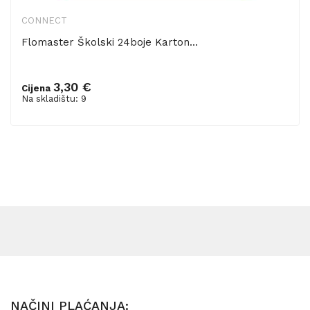
CONNECT
Flomaster Školski 24boje Karton...
3,30 €
Cijena
Dodaj u košaricu
Na skladištu: 9
NAČINI PLAĆANJA: