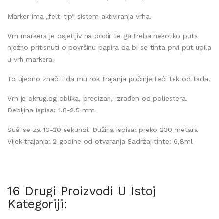
Marker ima „felt-tip“ sistem aktiviranja vrha.
Vrh markera je osjetljiv na dodir te ga treba nekoliko puta
nježno pritisnuti o površinu papira da bi se tinta prvi put upila
u vrh markera.
To ujedno znači i da mu rok trajanja počinje teći tek od tada.
Vrh je okruglog oblika, precizan, izrađen od poliestera.
Debljina ispisa: 1.8-2.5 mm
Suši se za 10-20 sekundi. Dužina ispisa: preko 230 metara
Vijek trajanja: 2 godine od otvaranja Sadržaj tinte: 6,8ml
16 Drugi Proizvodi U Istoj
Kategoriji: