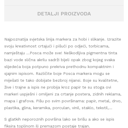
DETALJI PROIZVODA
Najpoznatija svjetska linija markera za hobi i slikanje. Izrazite
svoju kreativnost crtajući i pišući po odjeći, torbicama,
namještaju …Posca može sve! Neškodljiva pigmentna tinta
bazi vode slična akrilu sadrži bijeli opak zbog kojeg svaka
slijedeća boja potpuno prekriva prethodnu kompaktnim i
sjajnim ispisom. Različite boje Posca markera mogu se
miješati te tako dobijate bezbroj nijansi. Boje su kvalitetne,
žive i trajne a ispis ne probija kroz papir te su stoga ovi
markeri uspješni i omiljeni za crtanje postera, zidnih reklama,
mapa i grafova. Pišu po svim površinama: papir, metal, drvo,
plastika, glina, keramika, porculan, vinil, staklo, tekstil,...
S glatkih neporoznih površina lako se brišu a ako se ispis
fiksira toplinom ili premazom postaje trajan.