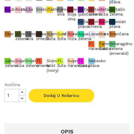
plava
LJubičasta
Roza
Lila
Srebrna
Zlatna
Kameno
Crvena
Metallic
Metallic
Metallic
Metallic
siva
boja
ljubičasta
crvena
roza
zelena
vina
Metallic
Rubin
Malina
Prussian
plava
crvena
plava
Oker
Vojnički
Tamno
Kakao
Slamnato
Sunčano
Koraljno
Aqua
Lavanda
Marelica
Brončana
zelena
siva
smeđa
žuta
žuta
roza
zelena
Fl.
Tamno
Smaragdno
narančasta
žuta
zelena
(emerald)
Jabuka
Svijetlo
Svijetlo
Fl.
Slonova
Fl.
Svijetlo
Fl.
Nebesko
zelena
roza
zelena
crvena
kost
žuta
narančasta
roza
plava
(ivory)
Količina
Dodaj U Košaricu
OPIS