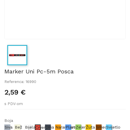
Marker Uni Pc-5m Posca
Referenca: 16990
2,59 €
s PDV-om
Boja
Siva
Bež
Bijela
Crna
Narančasta
Plava
Zelena
Žuta
Smeđa
Svijetlo
Crvena