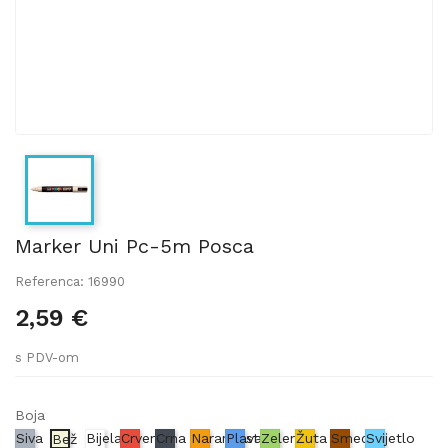
Marker Uni Pc-5m Posca
Referenca: 16990
2,59 €
s PDV-om
Boja
Siva
Bijela
Crvena
Crna
Narančasta
Plava
Zelena
Žuta
Smeđa
Svijetlo
Bež