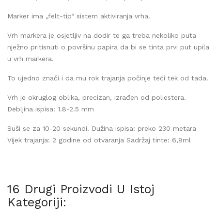
Marker ima „felt-tip“ sistem aktiviranja vrha.
Vrh markera je osjetljiv na dodir te ga treba nekoliko puta
nježno pritisnuti o površinu papira da bi se tinta prvi put upila
u vrh markera.
To ujedno znači i da mu rok trajanja počinje teći tek od tada.
Vrh je okruglog oblika, precizan, izrađen od poliestera.
Debljina ispisa: 1.8-2.5 mm
Suši se za 10-20 sekundi. Dužina ispisa: preko 230 metara
Vijek trajanja: 2 godine od otvaranja Sadržaj tinte: 6,8ml
16 Drugi Proizvodi U Istoj
Kategoriji: