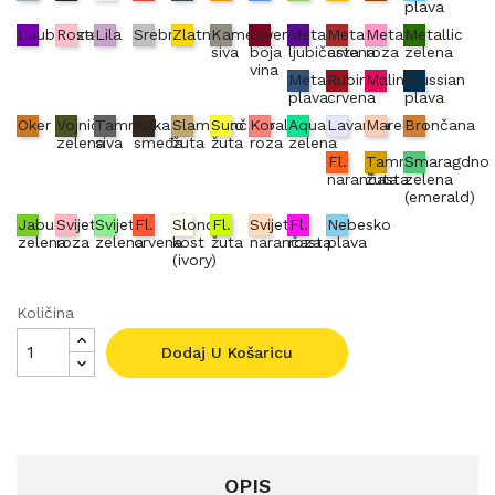
plava
LJubičasta
Roza
Lila
Srebrna
Zlatna
Kameno
Crvena
Metallic
Metallic
Metallic
Metallic
siva
boja
ljubičasta
crvena
roza
zelena
vina
Metallic
Rubin
Malina
Prussian
plava
crvena
plava
Oker
Vojnički
Tamno
Kakao
Slamnato
Sunčano
Koraljno
Aqua
Lavanda
Marelica
Brončana
zelena
siva
smeđa
žuta
žuta
roza
zelena
Fl.
Tamno
Smaragdno
narančasta
žuta
zelena
(emerald)
Jabuka
Svijetlo
Svijetlo
Fl.
Slonova
Fl.
Svijetlo
Fl.
Nebesko
zelena
roza
zelena
crvena
kost
žuta
narančasta
roza
plava
(ivory)
Količina
Dodaj U Košaricu
OPIS