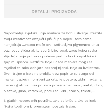
DETALJI PROIZVODA
Najpoznatija svjetska linija markera za hobi i slikanje. Izrazite
svoju kreativnost crtajući i pišući po odjeći, torbicama,
namještaju …Posca može sve! Neškodljiva pigmentna tinta
bazi vode slična akrilu sadrži bijeli opak zbog kojeg svaka
slijedeća boja potpuno prekriva prethodnu kompaktnim i
sjajnim ispisom. Različite boje Posca markera mogu se
miješati te tako dobijate bezbroj nijansi. Boje su kvalitetne,
žive i trajne a ispis ne probija kroz papir te su stoga ovi
markeri uspješni i omiljeni za crtanje postera, zidnih reklama,
mapa i grafova. Pišu po svim površinama: papir, metal, drvo,
plastika, glina, keramika, porculan, vinil, staklo, tekstil,...
S glatkih neporoznih površina lako se brišu a ako se ispis
fiksira toplinom ili premazom postaje trajan.