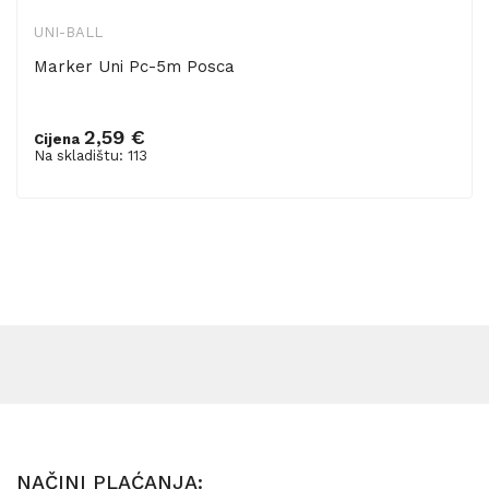
UNI-BALL
Marker Uni Pc-5m Posca
2,59 €
Cijena
Dodaj u košaricu
Na skladištu: 113
NAČINI PLAĆANJA: