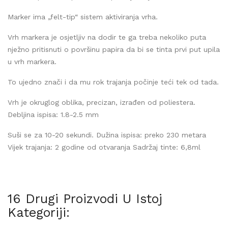
Marker ima „felt-tip“ sistem aktiviranja vrha.
Vrh markera je osjetljiv na dodir te ga treba nekoliko puta
nježno pritisnuti o površinu papira da bi se tinta prvi put upila
u vrh markera.
To ujedno znači i da mu rok trajanja počinje teći tek od tada.
Vrh je okruglog oblika, precizan, izrađen od poliestera.
Debljina ispisa: 1.8-2.5 mm
Suši se za 10-20 sekundi. Dužina ispisa: preko 230 metara
Vijek trajanja: 2 godine od otvaranja Sadržaj tinte: 6,8ml
16 Drugi Proizvodi U Istoj
Kategoriji: