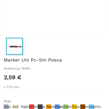
Marker Uni Pc-5m Posca
Referenca: 16990
2,59 €
s PDV-om
Boja
Siva
Bež
Bijela
Crvena
Crna
Narančasta
Plava
Zelena
Žuta
Smeđa
Svijetlo