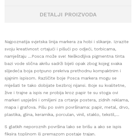
DETALJI PROIZVODA
Najpoznatija svjetska linija markera za hobi i slikanje. Izrazite
svoju kreativnost crtajući i pišući po odjeći, torbicama,
namještaju …Posca može sve! Neškodljiva pigmentna tinta
bazi vode slična akrilu sadrži bijeli opak zbog kojeg svaka
slijedeća boja potpuno prekriva prethodnu kompaktnim i
sjajnim ispisom. Različite boje Posca markera mogu se
miješati te tako dobijate bezbroj nijansi. Boje su kvalitetne,
žive i trajne a ispis ne probija kroz papir te su stoga ovi
markeri uspješni i omiljeni za crtanje postera, zidnih reklama,
mapa i grafova. Pišu po svim površinama: papir, metal, drvo,
plastika, glina, keramika, porculan, vinil, staklo, tekstil,...
S glatkih neporoznih površina lako se brišu a ako se ispis
fiksira toplinom ili premazom postaje trajan.