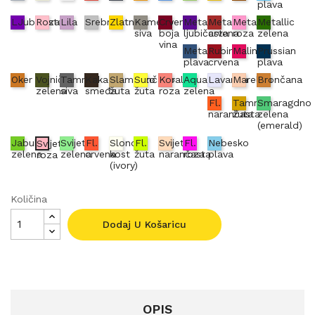
plava
LJubičasta
Roza
Lila
Srebrna
Zlatna
Kameno
Crvena
Metallic
Metallic
Metallic
Metallic
siva
boja
ljubičasta
crvena
roza
zelena
vina
Metallic
Rubin
Malina
Prussian
plava
crvena
plava
Oker
Vojnički
Tamno
Kakao
Slamnato
Sunčano
Koraljno
Aqua
Lavanda
Marelica
Brončana
zelena
siva
smeđa
žuta
žuta
roza
zelena
Fl.
Tamno
Smaragdno
narančasta
žuta
zelena
(emerald)
Jabuka
Svijetlo
Fl.
Slonova
Fl.
Svijetlo
Fl.
Nebesko
Svijetlo
zelena
zelena
crvena
kost
žuta
narančasta
roza
plava
roza
(ivory)
Količina
Dodaj U Košaricu
OPIS