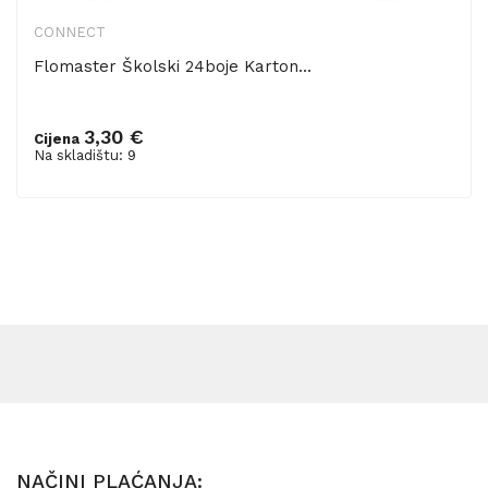
CONNECT
Flomaster Školski 24boje Karton...
3,30 €
Cijena
Dodaj u košaricu
Na skladištu: 9
NAČINI PLAĆANJA: