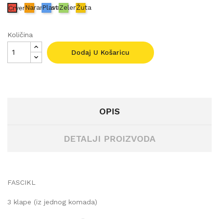
Narančasta
Plava
Zelena
Žuta
Crvena
Količina
Dodaj U Košaricu
OPIS
DETALJI PROIZVODA
FASCIKL
3 klape (iz jednog komada)