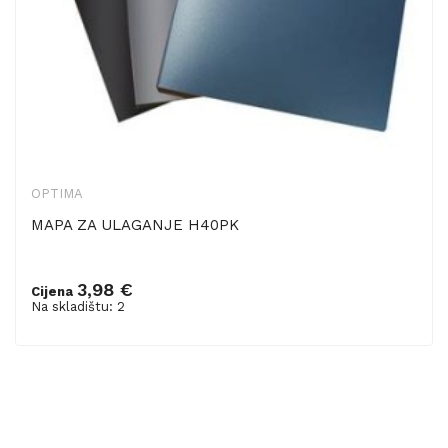
OPTIMA
MAPA ZA ULAGANJE H40PK
3,98 €
Cijena
Dodaj u košaricu
Na skladištu: 2