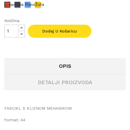
Crna
Plava
Žuta
Crvena
Količina
Dodaj U Košaricu
OPIS
DETALJI PROIZVODA
FASCIKL S KLIZNOM MEHANIKOM
format: A4