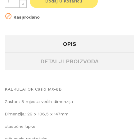
Dodaj U Košaricu

Rasprodano
OPIS
DETALJI PROIZVODA
KALKULATOR Casio MX-8B
Zaslon: 8 mjesta većih dimenzija
Dimenzija: 29 x 106,5 x 147mm
plastične tipke
računanje postotaka