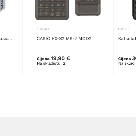
CASIO
CASIO
sic...
CASIO FX-82 MS-2 MOD2
Kalkula
19,90 €
3
Cijena
Cijena
Dodaj u košaricu
Dodaj 
Na skladištu: 2
Na skladi