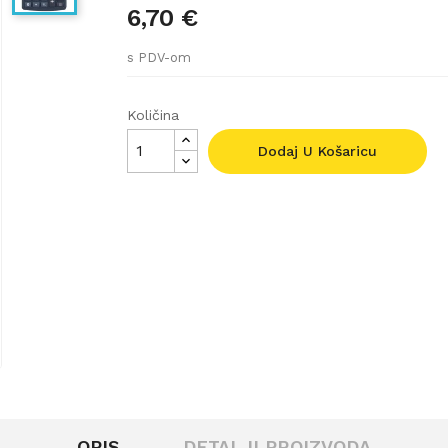
6,70 €
s PDV-om
Količina
Dodaj U Košaricu
OPIS
DETALJI PROIZVODA