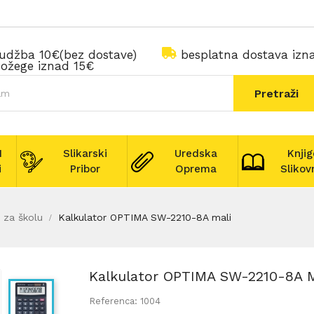
rudžba 10€(bez dostave)
besplatna dostava iz
ožege iznad 15€
Pretraži
I
Slikarski
Uredska
Knjig
i
Pribor
Oprema
Slikov
i za školu
Kalkulator OPTIMA SW-2210-8A mali
Kalkulator OPTIMA SW-2210-8A M
Referenca: 1004