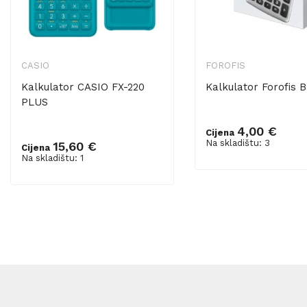
CASIO
FOROFIS
Kalkulator CASIO FX-220
Kalkulator Forofis Ba
PLUS
4,00 €
Cijena
Dodaj u košaricu
Na skladištu: 3
15,60 €
Cijena
Dodaj u košaricu
Na skladištu: 1