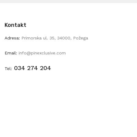
Kontakt
Adresa:
Primorska ul. 35, 34000, Požega
Email:
info@pinexclusive.com
034 274 204
Tel:
Pravila Privatnosti
|
Uvjeti poslovanja