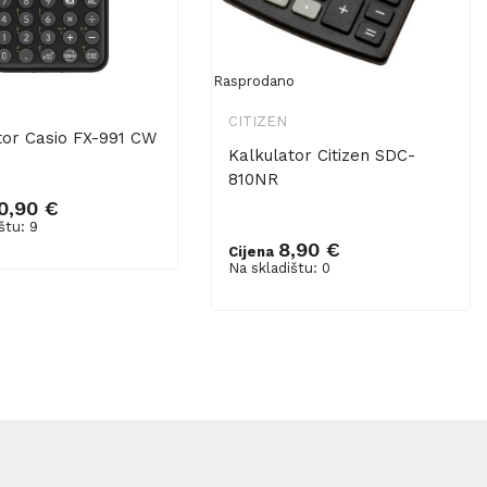
Rasprodano
CITIZEN
tor Casio FX-991 CW
Kalkulator Citizen SDC-
810NR
0,90 €
u košaricu
štu: 9
8,90 €
Cijena
Na skladištu: 0