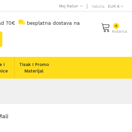
Moj Račun
Valuta:
EUR €
nad 70€
besplatna dostava na
0
Košarica
e I
Tisak I Promo
nice
Materijal
ali