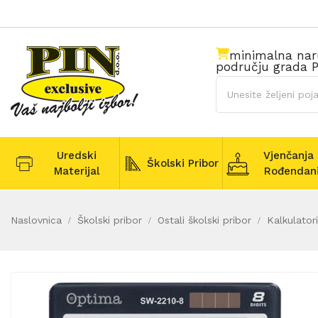
minimalna na
području grada P
Uredski
Vjenčanja 
Školski Pribor
Materijal
Rođendan
Naslovnica
Školski pribor
Ostali školski pribor
Kalkulator